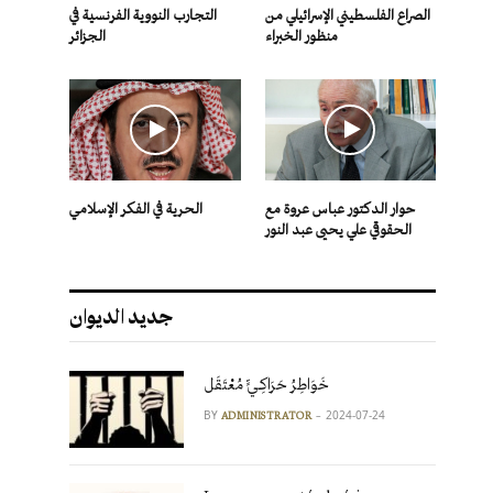
الصراع الفلسطيني الإسرائيلي من
التجارب النووية الفرنسية في
منظور الخبراء
الجزائر
حوار الدكتور عباس عروة مع
الحرية في الفكر الإسلامي
الحقوقي علي يحيى عبد النور
جديد الديوان
خَوَاطِرُ حَرَاكِـيٍّ مُعْتَقَل
BY
2024-07-24
ADMINISTRATOR