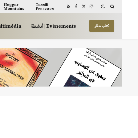
Hoggar
Tassili
Mountains
Frescoes
RSS
Facebook
X
Instagram
(Twitter)
أنشطة | Evènements
 | Multimédia
كتاب هڤار