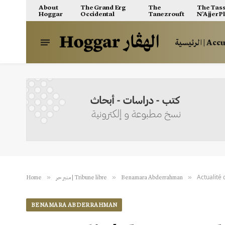
About
The Grand Erg
The
The Tass
Hoggar
Occidental
Tanezrouft
N’Ajjer P
الرئيسية | A
Actualité
»
»
»
Home
منبر حر | Tribune libre
Benamara Abderrahman
BENAMARA ABDERRAHMAN