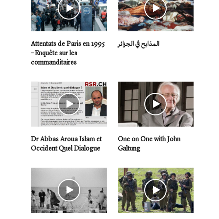
Attentats de Paris en 1995
المذابح في الجزائر
– Enquête sur les
commanditaires
Dr Abbas Aroua Islam et
One on One with John
Occident Quel Dialogue
Galtung