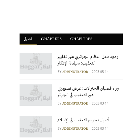
فصول
ْCHAPTERS
CHAPITRES
ردود فعل النظام الجزائري على تقارير
التعذيب: سياسة الإنكار
BY
2003-05-14
ADMINISTRATOR
وراء قضبان الجنرالات: عرض تصويري
عن التعذيب في الجزائر
BY
2003-03-14
ADMINISTRATOR
أصول تحريم التعذيب في الإسلام
BY
2003-03-14
ADMINISTRATOR