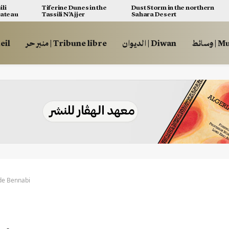
ili
Tiferine Dunes in the
Dust Storm in the northern
lateau
Tassili N’Ajjer
Sahara Desert
وسائط
الديوان | Diwan
منبر حر | Tribune libre
ccueil
 de Bennabi