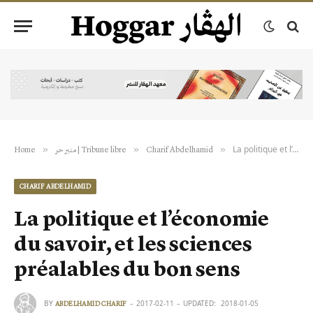
La politique et l’économie du savoir, et les sciences préalables du bon sens
»
»
»
Charif Abdelhamid
منبر حر | Tribune libre
Home
CHARIF ABDELHAMID
La politique et l’économie
du savoir, et les sciences
préalables du bon sens
BY
2017-02-11
UPDATED:
2018-01-05
ABDELHAMID CHARIF