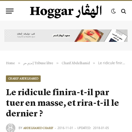
Le ridicule finira-t-il par tuer en masse, et rira-t-il le dernier ?
»
»
»
Home
منبر حر | Tribune libre
Charif Abdelhamid
CHARIF ABDELHAMID
Le ridicule finira-t-il par
tuer en masse, et rira-t-il le
dernier ?
BY
2016-11-01
UPDATED:
2018-01-05
ABDELHAMID CHARIF