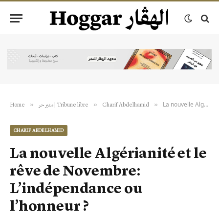
La nouvelle Algérianité et le rêve de Novembre: L’indépendance ou l’honneur ?
»
»
»
Home
منبر حر | Tribune libre
Charif Abdelhamid
CHARIF ABDELHAMID
La nouvelle Algérianité et le
rêve de Novembre:
L’indépendance ou
l’honneur ?