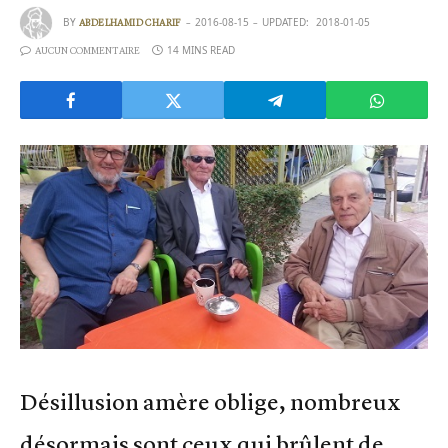
BY
2016-08-15
UPDATED:
2018-01-05
ABDELHAMID CHARIF
14 MINS READ
AUCUN COMMENTAIRE
Désillusion amère oblige, nombreux
désormais sont ceux qui brûlent de