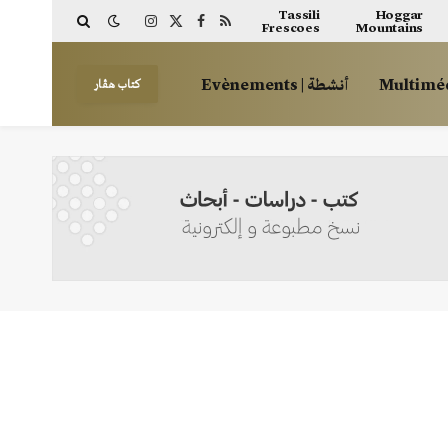
Tassili
Hoggar
Frescoes
Mountains
Instagram
Facebook
X
RSS
(Twitter)
أنشطة | Evènements
كتاب هڤار