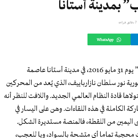
” بمدينة أستانا
7 دقائق قراءة
WhatsApp
تم افتتاح مؤتمر “الأديان ضد الإرهاب” يوم 31 مايو 2016، في مدينة أستانا عاصمة
ية نور سلطان نازارباييف، الذي يُعد من المحركين
ولاها قادة النظام العالمي الجديد. واللافت للنظر أنه
 الكاملة في هذه اللقاءات. وهن على اليسار في
صى اليمين من اللقطة، فالمنصة مستديرة الشكل.
ت محجبة تماما أي متشحة بالسواد، ويا للعجب،