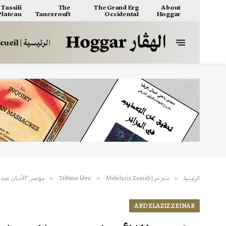
Tassili
The
The Grand Erg
About
 Plateau
Tanezrouft
Occidental
Hoggar
الرئيسية | Accueil
مؤتمر “الأديان ضد ا
»
»
»
الرئيسية
منبر حر | Tribune libre
Abdelaziz Zeinab
ABDELAZIZ ZEINAB