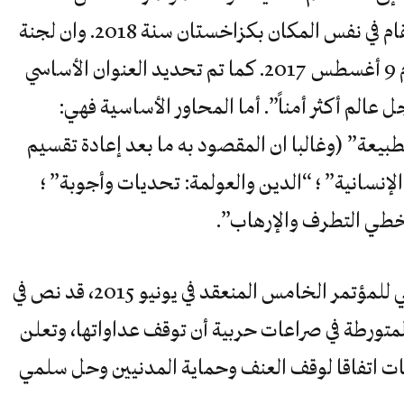
الأديان العالمية والتراثية، وأنه سوف يقام في نفس المكان بكزاخستان سنة 2018. وان لجنة
الأمانة العامة التي تعد له ستجتمع يوم 9 أغسطس 2017. كما تم تحديد العنوان الأساسي
ن، من أجل عالم أكثر أمناً”. أما المحاور الأساسية فهي:
طبيعة” (وغالبا ان المقصود به ما بعد إعادة تقسيم
لإنسانية” ؛ “الدين والعولمة: تحديات وأجوبة” ؛
تخطي التطرف والإرهاب”.
كما تجدر الإشارة إلى أن البيان الختامي للمؤتمر الخامس المنعقد في يونيو 2015، قد نص في
لمتورطة في صراعات حربية أن توقف عداواتها، وتعلن
ت اتفاقا لوقف العنف وحماية المدنيين وحل سلمي