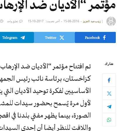
مؤتمر “الأديان ضد الإرهاب
|
2016-06-15
آخر تحديث:
2017-10-15
زينب عبد العزيز
تعليق واحد
Telegram
Twitter
Facebook
شارك
كزاخستان، برئاسة نائب رئيس الجمهور
الأساسيين لفكرة توحيد الأديان التي يت
لأول مرة يُسمح بحضور سيدات للمشاركة
الصورة، بينما يظهر مفتي بلدنا في اق
واللافت للنظر أيضا أن إحدى السيدا