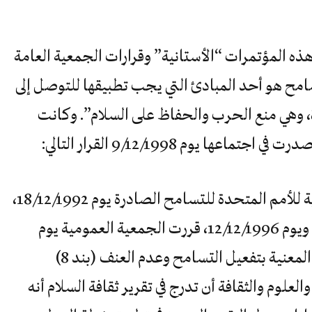
ه المؤتمرات “الأستانية” وقرارات الجمعية العامة
امح هو أحد المبادئ التي يجب تطبيقها للتوصل إلى
دة، وهي منع الحرب والحفاظ على السلام”. وكانت
ا يوم 9/12/1998 القرار التالي:
“اعتمادا على قرارات الجمعية العمومية للأمم المتحدة للتسامح الصادرة يوم 18/12/1992،
ويوم 20/12/1993، ويوم 23/12/1994، ويوم 12/12/1996، قررت الجمعية العمومية يوم
9/12/1998: “أن تظل الهيئة الرئيسية المعنية بتفعيل التسامح وعدم العنف (بند 8)
لعلوم والثقافة أن تدرج في تقرير ثقافة السلام أنه