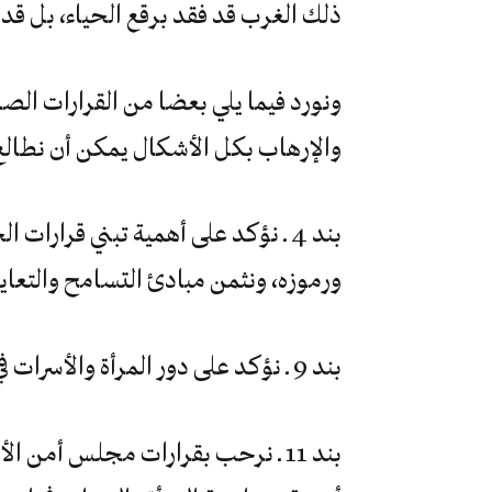
ذلك الغرب قد فقد برقع الحياء، بل قد ف
والإرهاب بكل الأشكال يمكن أن نطالع ال
بند 4 ـ نؤكد على أهمية تبني قرارات
ورموزه، ونثمن مبادئ التسامح والتعاي
بند 9 ـ نؤكد على دور المرأة والأسرات في تربية الشباب على مواجهة التطرف الأيديولوجي؛