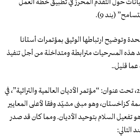
يانات حول التقدم المحرز في تطبيق خطة العمل
امح” (بند 9).
تحدة وتوضيح ارتباطها الوثيق بمؤتمرات أستانا
حد هذه المسرحيات مترابطة ومتداخلة من أجل تنفيذ
ما قليل..
ولقد بدأت اجتماعات أستانا منذ 2003، تحت عنوان: “مؤتمر الأديان العالمية والتراثية”، في
صمة كزاخستان، وهو مبنى مشيّد وفقا لأعلى المعايير
و تفعيل السلام بتوحيد الأديان. ومما كان قد صدر