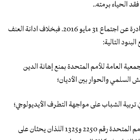
قد الحياء برمته..
ونورد فيما يلي بعضا من القرارات الصادرة عن اجتماع 31 مايو 2016. فبخلاف ادانة العنف
بنود التالية:
 الجمعية العامة للأمم المتحدة بمنع إهانة الدين
ش السلمي والحوار بين الأديان؛
بند 11 ـ نرحب بقرارات مجلس أمن الأمم المتحدة رقم 2250 و1325 اللذان يحثان على