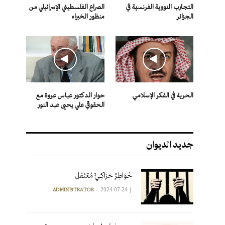
التجارب النووية الفرنسية في
الصراع الفلسطيني الإسرائيلي من
الجزائر
منظور الخبراء
الحرية في الفكر الإسلامي
حوار الدكتور عباس عروة مع
الحقوقي علي يحيى عبد النور
جديد الديوان
خَوَاطِرُ حَرَاكِـيٍّ مُعْتَقَل
2024-07-24
|
ADMINISTRATOR