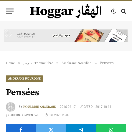
Pensées
»
»
»
Home
منبر حر | Tribune libre
Amokrane Nourdine
AMOKRANE NOURDINE
Pensées
BY
2016-04-17
UPDATED:
2017-10-11
NOURDINE AMOKRANE
10 MINS READ
AUCUN COMMENTAIRE