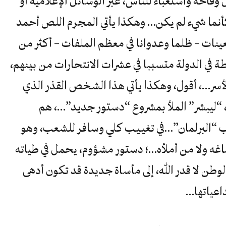
وقاحة واستغباء للناس، عبر الوسائل الإعلامية أو
كأنما شيء لم يكن… وهكذا يأتي المجرم اللص أحمد
عينات – ظلما وعدوانا في معظم الملفات – أكثر من
وسطة في الدولة متسببا في عشرات الانتحارات من بينهم،
أسر…، أقول، وهكذا يأتي هذا الشخص القذر الذي
 “ليبشر” الملأ بمشروع “دستور جديد”…، هم
 “البرلمان”…في تغيـيـب كلي وسافر للشعب، وهو
اغه ولا من أملأه…؛ دستور مشؤوم، يحمل في طياته
وطن لا قدر الله، إلى مأساة جديدة قد تكون أدهى
داعياتها…