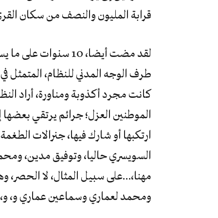
قرابة المليون والنصف من سكان القر
لقد مضت أيضا، 10 سنوا
طرف الوجه المدني للنظام، المتمثل في 
كانت مجرد أكذوبة ومناورة، أراد النظ
الموطنين العزل؛ جرائم يرتقي بعضها إ
ارتكبها أو شارك فيها، جنرالات الطغمة ا
السويسري حاليا، وتوفيق مدين، ومحمد
مهنا،…على سبيل المثال، لا الحصر، و
ومحمد لعماري وسماعين عماري و، و،