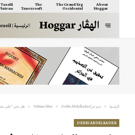
Tassili
The
The Grand Erg
About
 Plateau
Tanezrouft
Occidental
Hoggar
الرئيسية | Accueil
هل نحن “على شف
»
»
»
الرئيسية
منبر حر | Tribune libre
Dehbi Abdelkader
DEHBI ABDELKADER