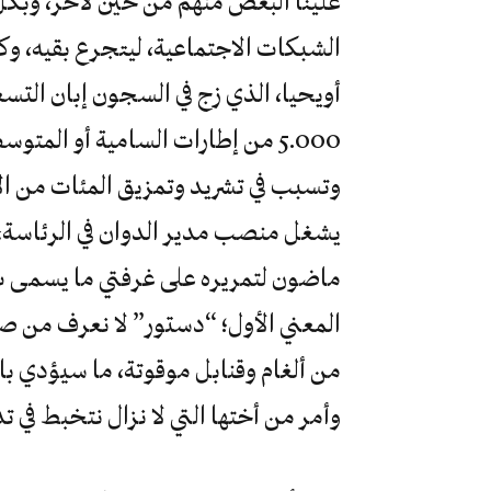
علينا البعض منهم من حين لآخر، وبكل 
الشبكات الاجتماعية، ليتجرع بقيه، و
أويحيا، الذي زج في السجون إبان التس
5.000 من إطارات السامية أو المت
وتسبب في تشريد وتمزيق المئات من ال
يشغل منصب مدير الدوان في الرئاسة،
ماضون لتمريره على غرفتي ما يسمى ب
المعني الأول؛ “دستور” لا نعرف من ص
من ألغام وقنابل موقوتة، ما سيؤدي بال
وأمر من أختها التي لا نزال نتخبط في ت