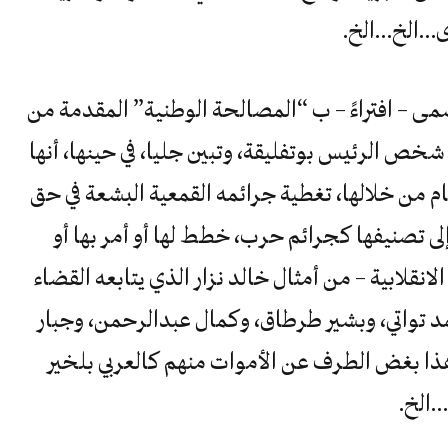
ى…الخ…الخ.
ت على ما يسمى – افتراءً – ب “المصالحة الوطنية” المقدمة من
شخص الرئيس بوتفليقة، وتبين جليا، في حينها، أنها
ام من خلالها، تغطية جرائمه القمعية البشعة في حق
لى تصنيفها كجرائم حرب، خطط لها أو أمر بها أو
لانقلابية – من أمثال خالد نزار الذي يتابعه القضاء
 تواتي، وبشير طرطاق، وكمال عبدالرحمن، وجبار
هذا بغض الطرف عن الأموات منهم كالعربي بلخير
…الخ.