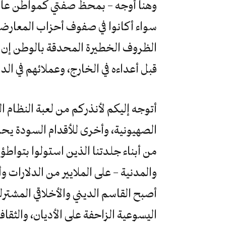
وهنا أوجه – بمحظ صفتي كمواطن عادي 
سواء أكانوا في صفوف أحزاب المعارضة
الظروف الخطيرة المحدقة بالوطن إن ل
قبل أعداءه في الخارج، وعملائهم في الد
أتوجه إليكم لأنذركم من لعبة النظام ال
الصهيونية، وأخرى للأقدام السودة يحر
من أبناء جلدتنا الذين استولوا بتواط
والمدنية – على الملايير من الدلارات وأ
أصبح القاسم الديني والأخلاقي المشتر
اليسوعية الزاحفة على الأديان، والثق