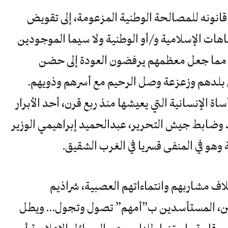
 قانونه للمصالحة الوطنية المزعومة، إلى تقويض
ات الإسلامية و/أو الوطنية ولا سيما الموجودين
ة، مما جعل معظمهم يرفضون العودة إلى حضن
ى بلدهم وزعزعة وصل الرحيم مع أسرهم وذويهم.
ة الإنسانية التي يعيشها منذ ربع قرن، أحد الأبرار
د وضابط جيش التحرير، عبدالحميد إبراهيمي الوزير
لاف مشاربهم وانتماءاتهم العصبية، شراذيم
بين، المستأسدين ب”أمهم” تصول وتجول… ويطل