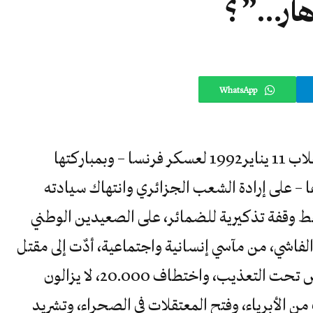
ار…” ؟
WhatsApp
ونحن في ذكرى 24 سنة مضت منذ انقلاب 11 يناير1992 لعسكر فرنسا – وبمباركتها
ا – على إرادة الشعب الجزائري وانتهاك سيادته
قط وقفة تذكيرية للضمائر، على الصعيدين الوطني
الفاشي، من مآسي إنسانية واجتماعية، أدٌت إلى مقتل
أكثر من 200,000 مواطن مات البعض تحت التعذيب، واختطاف 20.000، لا يزالون
ن الأبرياء، وفتح المعتقلات في الصحراء، وتشريد