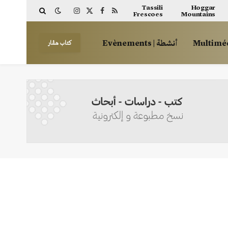
Tassili
Hoggar
Frescoes
Mountains
Instagram
Facebook
X
RSS
(Twitter)
أنشطة | Evènements
كتاب هڤار