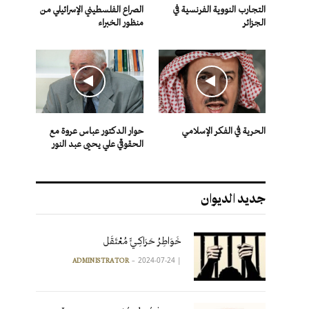
التجارب النووية الفرنسية في
الصراع الفلسطيني الإسرائيلي من
الجزائر
منظور الخبراء
الحرية في الفكر الإسلامي
حوار الدكتور عباس عروة مع
الحقوقي علي يحيى عبد النور
جديد الديوان
خَوَاطِرُ حَرَاكِـيٍّ مُعْتَقَل
2024-07-24
|
ADMINISTRATOR