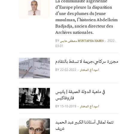
La communauté algérienne
d’Europe pleure la disparition
d’une des plumes du Jeune
musulman, l’historien Abdelkrim
Badjadja, ancien directeur des
Archives nationales.
BY
2022-
مصطفى حابس MUSTAPHA HABES
03-01
مجزرة سركاجي،جريمة لا تسقط بالتقادم
BY
2022-02-22
آمود أغ المختار
في ماهية الدولة العميقة | يانيس
فاروفاكيس
BY
2019-10-15
آمود أغ المختار
تتمة لمقال أستاذنا الكبير عبد الحميد
شريف