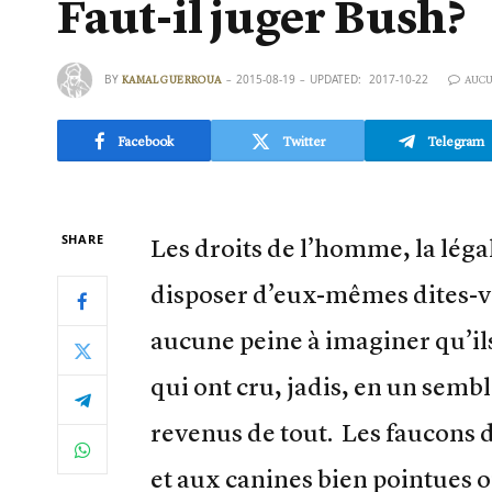
Faut-il juger Bush?
BY
2015-08-19
UPDATED:
2017-10-22
KAMAL GUERROUA
AUCU
Facebook
Twitter
Telegram
SHARE
Les droits de l’homme, la légal
disposer d’eux-mêmes dites-v
aucune peine à imaginer qu’ils
qui ont cru, jadis, en un sembl
revenus de tout. Les faucons 
et aux canines bien pointues o