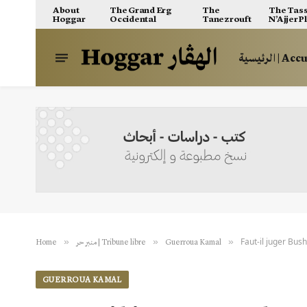
About
The Grand Erg
The
The Tass
Hoggar
Occidental
Tanezrouft
N’Ajjer P
الرئيسية | A
Faut-il juger Bush
»
»
»
Home
منبر حر | Tribune libre
Guerroua Kamal
GUERROUA KAMAL