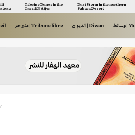
ili
Tiferine Dunes in the
Dust Storm in the northern
lateau
Tassili N’Ajjer
Sahara Desert
وسائط
الديوان | Diwan
منبر حر | Tribune libre
ccueil
?