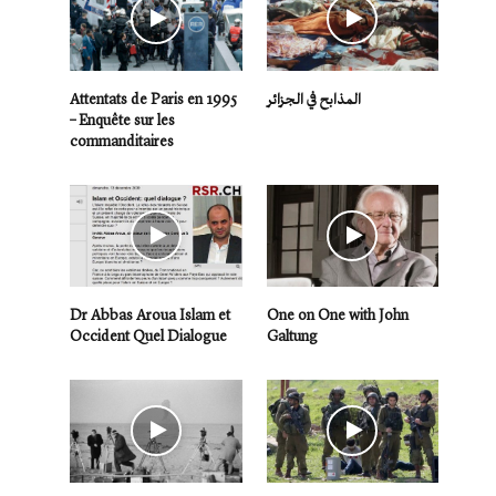
Attentats de Paris en 1995
المذابح في الجزائر
– Enquête sur les
commanditaires
Dr Abbas Aroua Islam et
One on One with John
Occident Quel Dialogue
Galtung