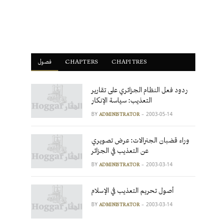
فصول
ْCHAPTERS
CHAPITRES
ردود فعل النظام الجزائري على تقارير
التعذيب: سياسة الإنكار
BY
2003-05-14
ADMINISTRATOR
وراء قضبان الجنرالات: عرض تصويري
عن التعذيب في الجزائر
BY
2003-03-14
ADMINISTRATOR
أصول تحريم التعذيب في الإسلام
BY
2003-03-14
ADMINISTRATOR