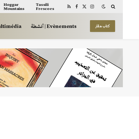
Hoggar
Tassili
Mountains
Frescoes
RSS
Facebook
X
Instagram
(Twitter)
أنشطة | Evènements
 | Multimédia
كتاب هڤار