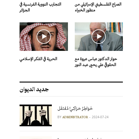
الصراع الفلسطيني الإسرائيلي من
التجارب النووية الفرنسية في
منظور الخبراء
الجزائر
حوار الدكتور عباس عروة مع
الحرية في الفكر الإسلامي
الحقوقي علي يحيى عبد النور
جديد الديوان
خَوَاطِرُ حَرَاكِـيٍّ مُعْتَقَل
BY
2024-07-24
ADMINISTRATOR