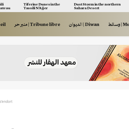
ili
Tiferine Dunes in the
Dust Storm in the northern
lateau
Tassili N’Ajjer
Sahara Desert
وسائط
الديوان | Diwan
منبر حر | Tribune libre
ccueil
s’endort