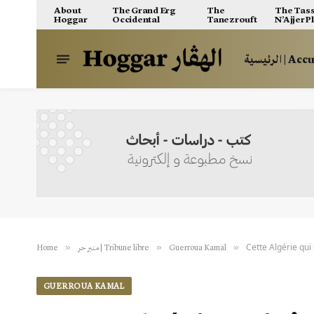
About
The Grand Erg
The
The Tass
Hoggar
Occidental
Tanezrouft
N’Ajjer P
الرئيسية | A
Cette Algérie qui 
»
»
»
Home
منبر حر | Tribune libre
Guerroua Kamal
GUERROUA KAMAL