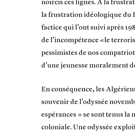
noircis ces lignes. A la frustr
la frustration idéologique du F
factice qui l’ont suivi après 19
de l’incompétence «le terroris
pessimistes de nos compatriotes
d’une jeunesse moralement dé
En conséquence, les Algériens 
souvenir de l’odyssée novembri
espérances » se sont tenus la 
coloniale. Une odyssée exploit