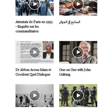
Attentats de Paris en 1995
المذابح في الجزائر
– Enquête sur les
commanditaires
Dr Abbas Aroua Islam et
One on One with John
Occident Quel Dialogue
Galtung