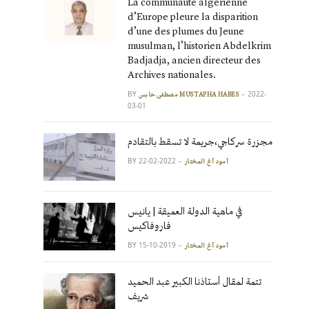
La communauté algérienne
d’Europe pleure la disparition
d’une des plumes du Jeune
musulman, l’historien Abdelkrim
Badjadja, ancien directeur des
Archives nationales.
BY
2022-
مصطفى حابس MUSTAPHA HABES
03-01
مجزرة سركاجي،جريمة لا تسقط بالتقادم
BY
2022-02-22
آمود أغ المختار
في ماهية الدولة العميقة | يانيس
فاروفاكيس
BY
2019-10-15
آمود أغ المختار
تتمة لمقال أستاذنا الكبير عبد الحميد
شريف