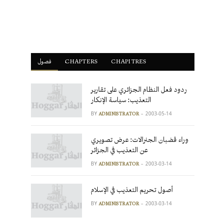
فصول
ْCHAPTERS
CHAPITRES
ردود فعل النظام الجزائري على تقارير
التعذيب: سياسة الإنكار
BY
2003-05-14
ADMINISTRATOR
وراء قضبان الجنرالات: عرض تصويري
عن التعذيب في الجزائر
BY
2003-03-14
ADMINISTRATOR
أصول تحريم التعذيب في الإسلام
BY
2003-03-14
ADMINISTRATOR