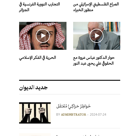
الصراع الفلسطيني الإسرائيلي من
التجارب النووية الفرنسية في
منظور الخبراء
الجزائر
حوار الدكتور عباس عروة مع
الحرية في الفكر الإسلامي
الحقوقي علي يحيى عبد النور
جديد الديوان
خَوَاطِرُ حَرَاكِـيٍّ مُعْتَقَل
BY
2024-07-24
ADMINISTRATOR