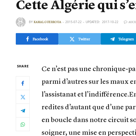
Cette Algérie qui s’
BY
2015-07-22
UPDATED:
2017-10-22
KAMAL GUERROUA
AUCU
Facebook
Twitter
Telegram
SHARE
Ce n’est pas une chronique-p
parmi d’autres sur les maux e
l’assistanat et l’indifférence.E
redites d’autant que d’une pa
en boucle dans notre circuit so
soigner, une mise en perspecti