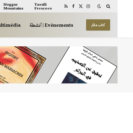
Hoggar
Tassili
Mountains
Frescoes
RSS
Facebook
X
Instagram
(Twitter)
أنشطة | Evènements
 | Multimédia
كتاب هڤار