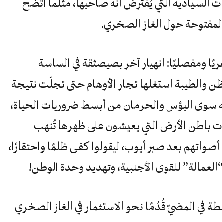
 السيادية التي يُفترض أنه صاحبها، مثلما اتضح
لمفتوحة حول الغاز الصخري.
ا ومفصليًا: انهيار آخر بصيصثقة في الساسة
 والطيبة استغلها تجار الأوهام حتى تجلّت نتيجة
ه سوى البؤس والحرمان من أبسط ضروريات الحياة،
ت باطن الأرض التي يعيشون على ظهرها تُنهب
أصواتهم بعد صبر أيوب، ليقولوا كفى ظلمًا واحتقارًا،
“العمالة” للقوى الأجنبية، وتهديد وحدة الوطن!
طة في المضيّ قُدُمًا نحو الاستثمار في الغاز الصخري