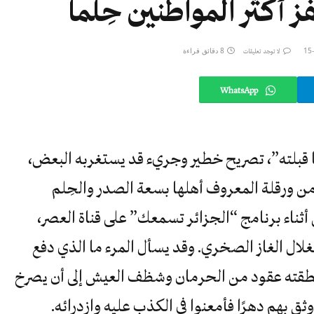
أكثر المواطنين حِلما
8 دقائق قراءة
لا توجد تعليقات
WhatsApp
ا قبلته”، تصريح خطير وجريء قد يستغربه البعض،
من ورقلة المعروف أهلها بسعة الصدر والحِلم
ثناء برنامج “الجزائر تسمعك” على قناة العصر،
ناهضة استغلال الغاز الصخري. وقد يسأل المرء ما الذي دفع
طقته عقود من الحرمان وشظف العيش إلى أن يصرخ
ق بهم دهرًا فأمعنوا في الكذب عليه وازدرائه.