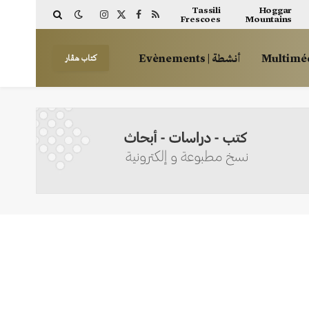
Tassili
Hoggar
Frescoes
Mountains
Instagram
Facebook
X
RSS
(Twitter)
أنشطة | Evènements
كتاب هڤار