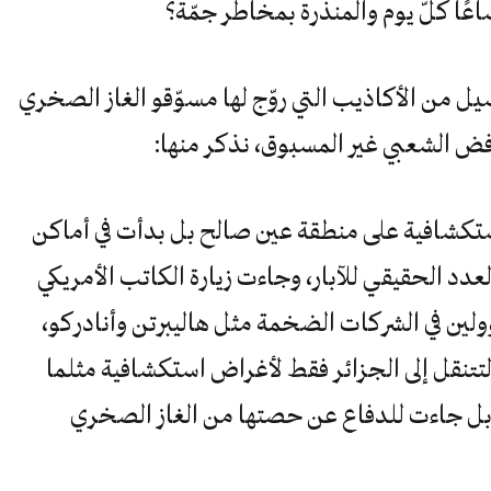
اعًا كلّ يوم والمنذرة بمخاطر جمّة؟
ل من الأكاذيب التي روّج لها مسوّقو الغاز الصخري
فض الشعبي غير المسبوق، نذكر منها:
الاستكشافية على منطقة عين صالح بل بدأت في أماكن
عرف أحد العدد الحقيقي للآبار، وجاءت زيارة الكاتب الأمريكي
ولين في الشركات الضخمة مثل هاليبرتن وأنادركو،
نقل إلى الجزائر فقط لأغراض استكشافية مثلما
 بل جاءت للدفاع عن حصتها من الغاز الصخري