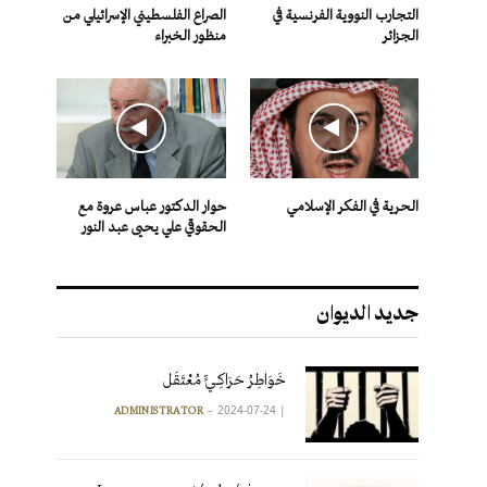
التجارب النووية الفرنسية في
الصراع الفلسطيني الإسرائيلي من
الجزائر
منظور الخبراء
الحرية في الفكر الإسلامي
حوار الدكتور عباس عروة مع
الحقوقي علي يحيى عبد النور
جديد الديوان
خَوَاطِرُ حَرَاكِـيٍّ مُعْتَقَل
2024-07-24
|
ADMINISTRATOR