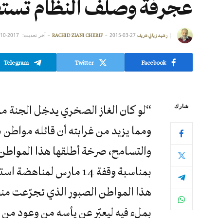
عجرفة وصلف النظام تستفز 
|
2015-03-27
آخر تحديث:
2017-10-15
رشيد زياني شريف RACHID ZIANI CHERIF
Telegram
Twitter
Facebook
شارك
“لو كان الغاز الصخري يدخِل الجنة م
ومما يزيد من غرابته أن قائله مواطن 
والتسامح، صرخة أطلقها هذا المواطن أ
بمناسبة وقفة 14 مارس لم
هذا المواطن الصبور الذي تجرّعت من
بملء فيه ليعبّر عن يأسه من وعود من وث