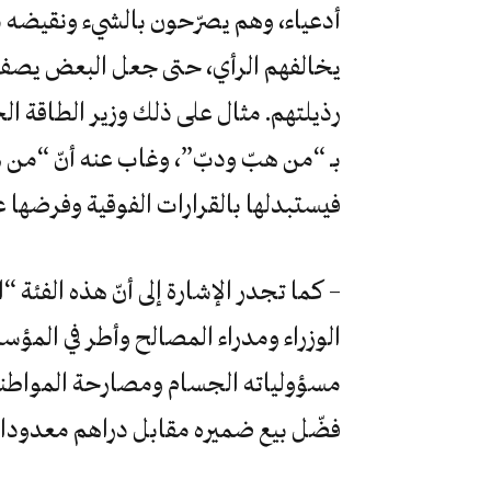
أدعياء، وهم يصرّحون بالشيء ونقيضه د
يخالفهم الرأي، حتى جعل البعض يصف 
رذيلتهم. مثال على ذلك وزير الطاقة 
بـ “من هبّ ودبّ”، وغاب عنه أنّ “من ه
فيستبدلها بالقرارات الفوقية وفرضها ع
– كما تجدر الإشارة إلى أنّ هذه الفئة “
الوزراء ومدراء المصالح وأطر في المؤس
مسؤولياته الجسام ومصارحة المواطنين
فضّل بيع ضميره مقابل دراهم معدودات،