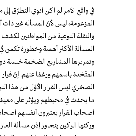
في واقع الأمر لم أكن أنوي التطرّق إل
المزعومة، ليس لأنّ المسألة غير ذات أ
والنقلة النوعية من المواطنين لكشف م
المسألة الأكثر أهمية وخطورة تكمن في
وتمريرها المشاريع الضخمة خلسة دون 
المتّخذة باسمهم ورغمًا عنهم. إنّ قرا
الصخري ليس القرار الأوّل من هذا النو
ما يحدث في محيطهم ويؤثر على معيشتهم،
أصحاب القرار يعتبرون أنفسهم أصح
وركنها الركين يتجاوز إذن مسألة الغاز