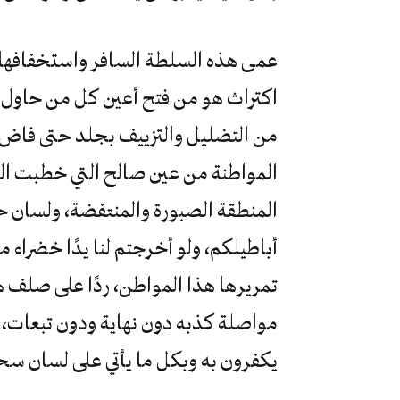
عمى هذه السلطة السافر واستخفافها ال
اكتراث هو من فتح أعين كل من حاول ج
من التضليل والتزييف بجلد حتى فاض 
المواطنة من عين صالح التي خطبت ا
المنطقة الصبورة والمنتفضة، ولسان ح
أباطيلكم، ولو أخرجتم لنا يدًا خضراء ما
تمريرها هذا المواطن، ردًا على صلف ه
مواصلة كذبه دون نهاية ودون تبعات، ه
يكفرون به وبكل ما يأتي على لسان سحر