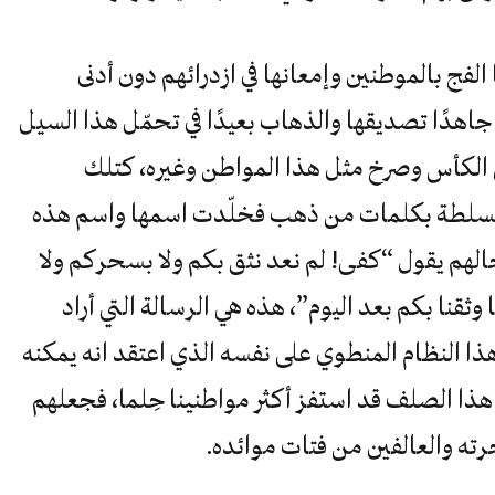
فج بالموطنين وإمعانها في ازدرائهم دون أدنى
اهدًا تصديقها والذهاب بعيدًا في تحمّل هذا السيل
الكأس وصرخ مثل هذا المواطن وغيره، كتلك
لسلطة بكلمات من ذهب فخلّدت اسمها واسم هذه
الهم يقول “كفى! لم نعد نثق بكم ولا بسحركم ولا
 وثقنا بكم بعد اليوم”، هذه هي الرسالة التي أراد
ذا النظام المنطوي على نفسه الذي اعتقد انه يمكنه
ذا الصلف قد استفز أكثر مواطنينا حِلما، فجعلهم
ته والعالفين من فتات موائده.