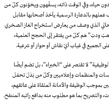
ون حياء، وفي الوقت ذاته، يسفّهون ويخوّنون كلّ من
عملهم بالدعارة الرسمية يأخذ أصحابها مقابل
الحالي الذي وصف من يعارض استخراج الغاز الصخري
بّ ودبّ” هم كلّ من يفتقر إلى الحجج العلمية،
لى الجميع في غياب أيّ نقاش أو حوار أو شرعية.
الوظيفية” لا تقتصر على “الخبراء”، بل تضم أيضًا
سات والمنظمات وإعلاميين وكلّ من بَدَلَ تحمّل
 بموجب الوظيفة والأمانة الملقاة على عاتقهم،
 والتصريح بما هو مطلوب منه بدافع راتبه المنتفخ.