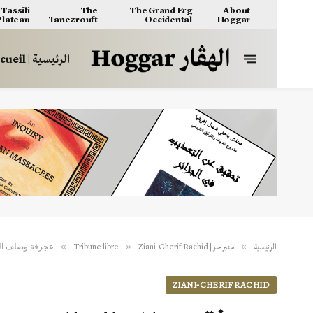
Tassili
The
The Grand Erg
About
 Plateau
Tanezrouft
Occidental
Hoggar
الرئيسية | Accueil
عجرفة وصلف النظ
»
»
»
الرئيسية
منبر حر | Tribune libre
Ziani-Cherif Rachid
ZIANI-CHERIF RACHID