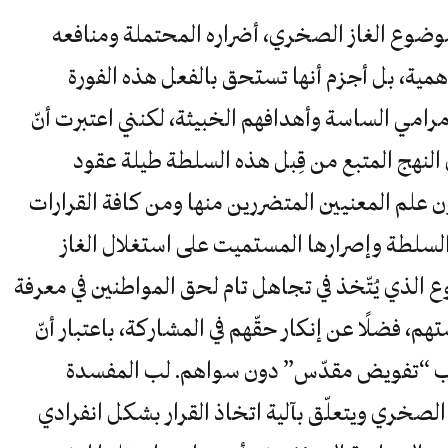
ى موضوع الغاز الصخري، أضراره المحتملة ومنافعه
همية، بل أجزم أنها تستحق بالفعل هذه الفورة
رامي الساسة وأهدافهم الخبيثة، لكنني اعتبرت أنّ
 النهج المتبع من قِبل هذه السلطة طيلة عقود
علم المعنيين المتضررين منها ومن كافة القرارات
ر السلطة وإصرارها المستميت على استغلال الغاز
ع الذي يُتّخذ في تجاهل تام لحق المواطنين في معرفة
 فضلًا عن إنكار حقّهم في المشاركة، باعتبار أنّ
اب “تفويض مقدّس” دون سواهم. لب المفسدة
 الصخري ويتعلّق بآلية اتخاذ القرار بشكل انفرادي