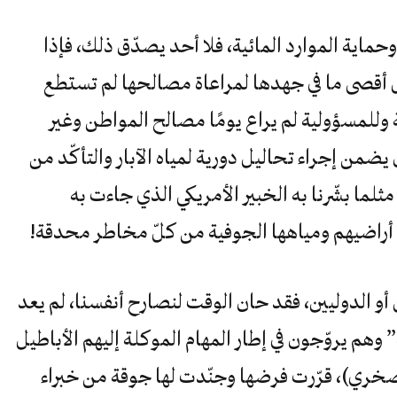
وحماية الموارد المائية، فلا أحد يصدّق ذلك، فإذا
 أقصى ما في جهدها لمراعاة مصالحها لم تستطع
للمسؤولية لم يراع يومًا مصالح المواطن وغير
من إجراء تحاليل دورية لمياه الآبار والتأكّد من
ثلما بشّرنا به الخبير الأمريكي الذي جاءت به
راضيهم ومياهها الجوفية من كلّ مخاطر محدقة!
أو الدوليين، فقد حان الوقت لنصارح أنفسنا، لم يعد
وهم يروّجون في إطار المهام الموكلة إليهم الأباطيل
صخري)، قرّرت فرضها وجنّدت لها جوقة من خبراء