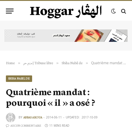
Quatrième mandat : pourquoi « il » a osé ?
»
»
»
Home
منبر حر | Tribune libre
Sbiha Nabil de
SBIHA NABIL DE
Quatrième mandat :
pourquoi « il » a osé ?
BY
2014-06-11
UPDATED:
2017-10-09
ABBAS AROUA
11 MINS READ
AUCUN COMMENTAIRE