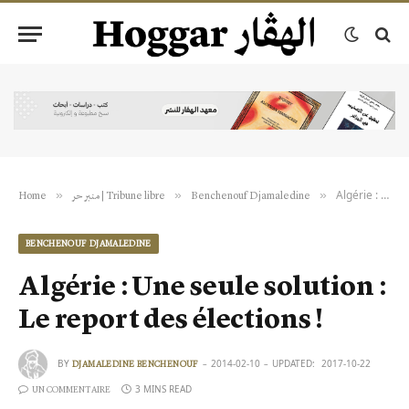
Algérie : Une seule solution : Le report des élections !
»
»
»
Home
منبر حر | Tribune libre
Benchenouf Djamaledine
BENCHENOUF DJAMALEDINE
Algérie : Une seule solution :
Le report des élections !
BY
2014-02-10
UPDATED:
2017-10-22
DJAMALEDINE BENCHENOUF
3 MINS READ
UN COMMENTAIRE