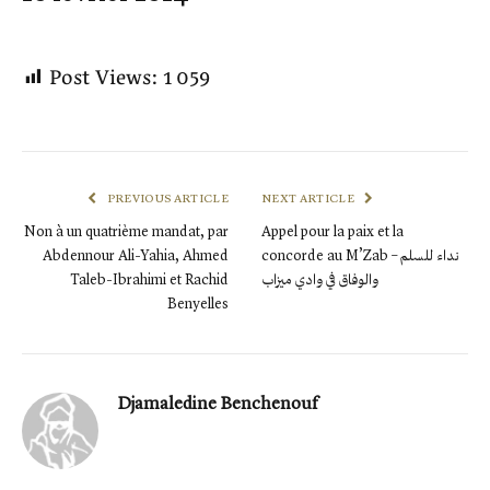
Post Views:
1 059
PREVIOUS ARTICLE
NEXT ARTICLE
Non à un quatrième mandat, par
Appel pour la paix et la
Abdennour Ali-Yahia, Ahmed
concorde au M’Zab – نداء للسلم
Taleb-Ibrahimi et Rachid
والوفاق في وادي ميزاب
Benyelles
Djamaledine Benchenouf