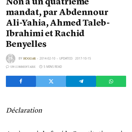
Non à un quatrième
mandat, par Abdennour
Ali-Yahia, Ahmed Taleb-
Ibrahimi et Rachid
Benyelles
BY
2014-02-10
UPDATED:
2017-10-15
HOGGAR
5 MINS READ
UN COMMENTAIRE
Déclaration