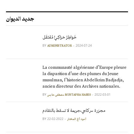
جديد الديوان
خَوَاطِرُ حَرَاكِـيٍّ مُعْتَقَل
BY
2024-07-24
ADMINISTRATOR
La communauté algérienne d’Europe pleure
la disparition d’une des plumes du Jeune
musulman, l’historien Abdelkrim Badjadja,
ancien directeur des Archives nationales.
BY
2022-03-01
مصطفى حابس MUSTAPHA HABES
مجزرة سركاجي،جريمة لا تسقط بالتقادم
BY
2022-02-22
آمود أغ المختار