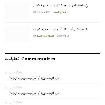
في ماهية الدولة العميقة | يانيس فاروفاكيس
BY
2019-10-15
آمود أغ المختار
تتمة لمقال أستاذنا الكبير عبد الحميد شريف
BY
2019-06-06
LARBI HOUICHI
تعليقات | Commentaires
بشير
dans
هل الثورة سورية أم أمريكية صهيونية تركية؟
بشير
dans
هل الثورة سورية أم أمريكية صهيونية تركية؟
بشير
dans