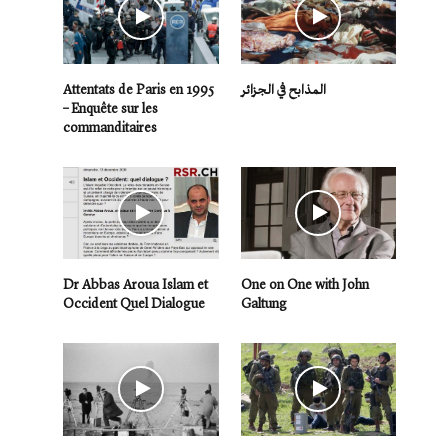
Attentats de Paris en 1995
المذابح في الجزائر
– Enquête sur les
commanditaires
Dr Abbas Aroua Islam et
One on One with John
Occident Quel Dialogue
Galtung