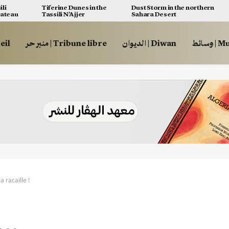
ili
Tiferine Dunes in the
Dust Storm in the northern
lateau
Tassili N’Ajjer
Sahara Desert
وسائط
الديوان | Diwan
منبر حر | Tribune libre
ccueil
a racaille !