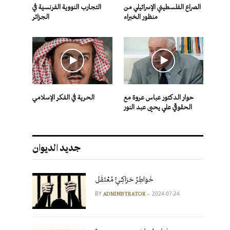
الصراع الفلسطيني الإسرائيلي من
التجارب النووية الفرنسية في
منظور الخبراء
الجزائر
حوار الدكتور عباس عروة مع
الحرية في الفكر الإسلامي
الحقوقي علي يحيى عبد النور
جديد الديوان
خَوَاطِرُ حَرَاكِـيٍّ مُعْتَقَل
BY
2024-07-24
ADMINISTRATOR