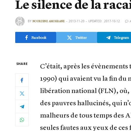
Le silence de la racai
BY
2013-11-20
UPDATED:
2017-10-12
NOURDINE AMOKRANE
Facebook
Twitter
Telegram
SHARE
C’était, après les évènements 
1990) qui avaient vu la fin d
libération national (FLN), où, 
des pauvres hallucinés, qui n’o
malheurs de tous temps des Alg
seules fautes aux yeux de ces 