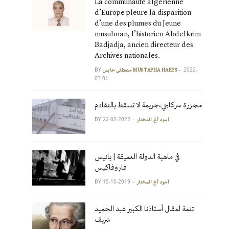
La communauté algérienne
d’Europe pleure la disparition
d’une des plumes du Jeune
musulman, l’historien Abdelkrim
Badjadja, ancien directeur des
Archives nationales.
BY
2022-
مصطفى حابس MUSTAPHA HABES
03-01
مجزرة سركاجي،جريمة لا تسقط بالتقادم
BY
2022-02-22
آمود أغ المختار
في ماهية الدولة العميقة | يانيس
فاروفاكيس
BY
2019-10-15
آمود أغ المختار
تتمة لمقال أستاذنا الكبير عبد الحميد
شريف