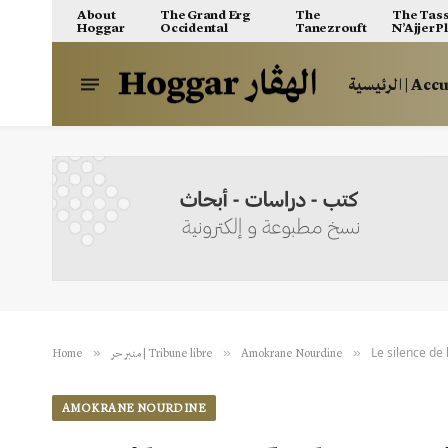
About
The Grand Erg
The
The Tass
Hoggar
Occidental
Tanezrouft
N’Ajjer P
الرئيسية | A
Le silence de l
»
»
»
Home
منبر حر | Tribune libre
Amokrane Nourdine
AMOKRANE NOURDINE