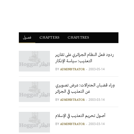
فصول
ْCHAPTERS
CHAPITRES
ردود فعل النظام الجزائري على تقارير
التعذيب: سياسة الإنكار
BY
2003-05-14
ADMINISTRATOR
وراء قضبان الجنرالات: عرض تصويري
عن التعذيب في الجزائر
BY
2003-03-14
ADMINISTRATOR
أصول تحريم التعذيب في الإسلام
BY
2003-03-14
ADMINISTRATOR