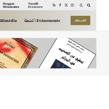
Hoggar
Tassili
Mountains
Frescoes
RSS
Facebook
X
Instagram
(Twitter)
أنشطة | Evènements
 | Multimédia
كتاب هڤار