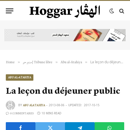
La leçon du déjeuner public
»
»
»
Home
منبر حر | Tribune libre
Abu al-Atahiya
ABU AL-ATAHIYA
La leçon du déjeuner public
BY
2013-08-06
UPDATED:
2017-10-15
ABU ALATAHIYA
10 MINS READ
6 COMMENTAIRES