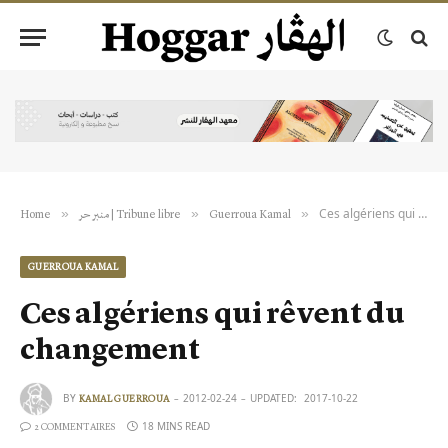
Ces algériens qui rêvent du changement
»
»
»
Home
منبر حر | Tribune libre
Guerroua Kamal
GUERROUA KAMAL
Ces algériens qui rêvent du
changement
BY
2012-02-24
UPDATED:
2017-10-22
KAMAL GUERROUA
18 MINS READ
2 COMMENTAIRES