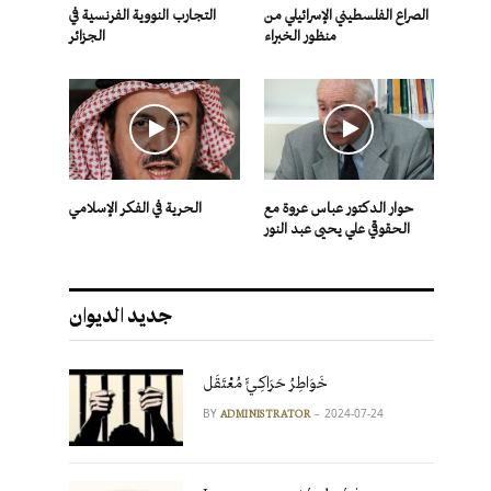
الصراع الفلسطيني الإسرائيلي من
التجارب النووية الفرنسية في
منظور الخبراء
الجزائر
حوار الدكتور عباس عروة مع
الحرية في الفكر الإسلامي
الحقوقي علي يحيى عبد النور
جديد الديوان
خَوَاطِرُ حَرَاكِـيٍّ مُعْتَقَل
BY
2024-07-24
ADMINISTRATOR