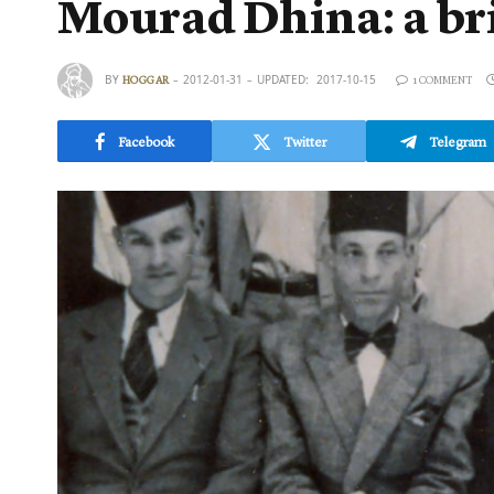
Mourad Dhina: a brie
BY
2012-01-31
UPDATED:
2017-10-15
HOGGAR
1 COMMENT
Facebook
Twitter
Telegram