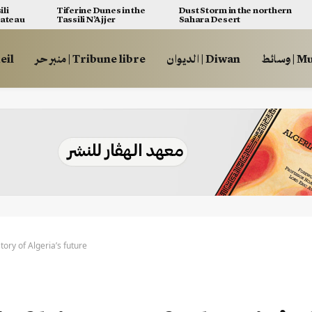
ili
Tiferine Dunes in the
Dust Storm in the northern
lateau
Tassili N’Ajjer
Sahara Desert
وسائط
الديوان | Diwan
منبر حر | Tribune libre
ccueil
tory of Algeria’s future