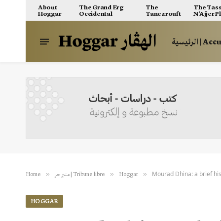
About
The Grand Erg
The
The Tass
Hoggar
Occidental
Tanezrouft
N’Ajjer P
الرئيسية | A
Mourad Dhina: a brief his
»
»
»
Home
منبر حر | Tribune libre
Hoggar
HOGGAR