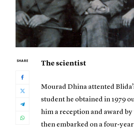
SHARE
The scientist
Mourad Dhina attented Blida’s
student he obtained in 1979 
him a reception and award by 
then embarked on a four-year 