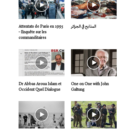
Attentats de Paris en 1995
المذابح في الجزائر
– Enquête sur les
commanditaires
Dr Abbas Aroua Islam et
One on One with John
Occident Quel Dialogue
Galtung