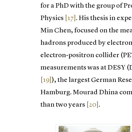
for a PhD with the group of P
Physics
[17]
. His thesis in exp
Min Chen, focused on the mea
hadrons produced by electron-
electron-positron collider (
measurements was at DESY (
[19]
), the largest German Rese
Hamburg. Mourad Dhina comple
than two years
[20]
.