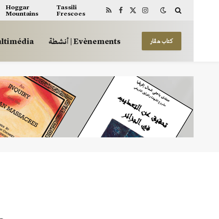
Hoggar
Tassili
Mountains
Frescoes
RSS
Facebook
X
Instagram
(Twitter)
أنشطة | Evènements
 | Multimédia
كتاب هڤار