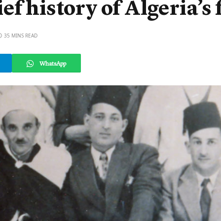
f history of Algeria’s 
35 MINS READ
WhatsApp