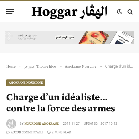
Charge d’un idéaliste… contre la force des armes
»
»
»
Home
منبر حر | Tribune libre
Amokrane Nourdine
AMOKRANE NOURDINE
Charge d’un idéaliste…
contre la force des armes
BY
2011-11-27
UPDATED:
2017-10-13
NOURDINE AMOKRANE
2 MINS READ
AUCUN COMMENTAIRE