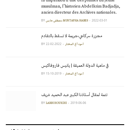
la disparition d’une des plumes du Jeune
musulman, l’historien Abdelkrim Badjadja,
ancien directeur des Archives nationales.
BY
2022-03-01
مصطفى حابس MUSTAPHA HABES
مجزرة سركاجي،جريمة لا تسقط بالتقادم
BY
2022-02-22
آمود أغ المختار
في ماهية الدولة العميقة | يانيس فاروفاكيس
BY
2019-10-15
آمود أغ المختار
تتمة لمقال أستاذنا الكبير عبد الحميد شريف
BY
2019-06-06
LARBI HOUICHI