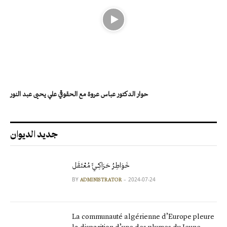
حوار الدكتور عباس عروة مع الحقوقي علي يحيى عبد النور
جديد الديوان
خَوَاطِرُ حَرَاكِـيٍّ مُعْتَقَل
BY
2024-07-24
ADMINISTRATOR
La communauté algérienne d’Europe pleure