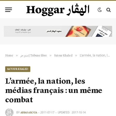
L’armée, la nation, les médias français : un même combat
»
»
»
Home
منبر حر | Tribune libre
Satour Khaled
SATOUR KHALED
L’armée, la nation, les
médias français : un même
combat
BY
2011-07-17
UPDATED:
2017-10-14
ABBAS AROUA