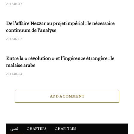
2012-08-17
De l’affaire Nezzar au projet impérial : le nécessaire
continuum de l’analyse
2012-02-02
Entre la « révolution » et l’ingérence étrangère : le
malaise arabe
2011-04-24
ADD A COMMENT
فصول
ْCHAPTERS
CHAPITRES