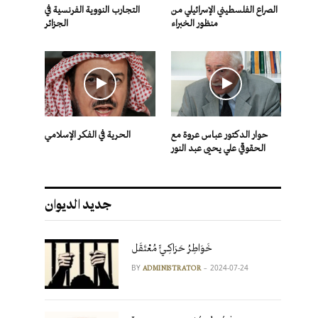
الصراع الفلسطيني الإسرائيلي من
التجارب النووية الفرنسية في
منظور الخبراء
الجزائر
حوار الدكتور عباس عروة مع
الحرية في الفكر الإسلامي
الحقوقي علي يحيى عبد النور
جديد الديوان
خَوَاطِرُ حَرَاكِـيٍّ مُعْتَقَل
BY
2024-07-24
ADMINISTRATOR