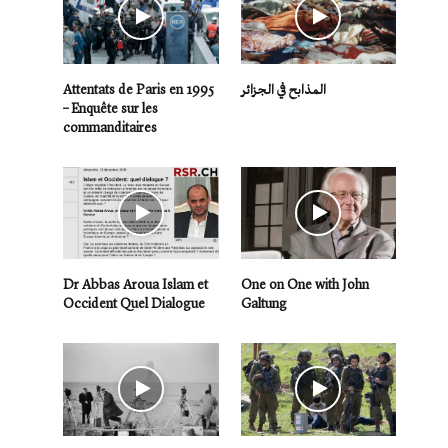
Attentats de Paris en 1995
المذابح في الجزائر
– Enquête sur les
commanditaires
Dr Abbas Aroua Islam et
One on One with John
Occident Quel Dialogue
Galtung