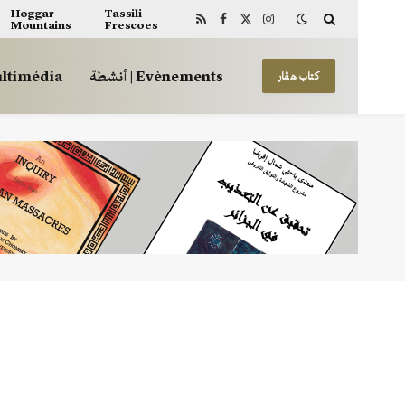
Hoggar
Tassili
Mountains
Frescoes
RSS
Facebook
X
Instagram
(Twitter)
أنشطة | Evènements
 | Multimédia
كتاب هڤار