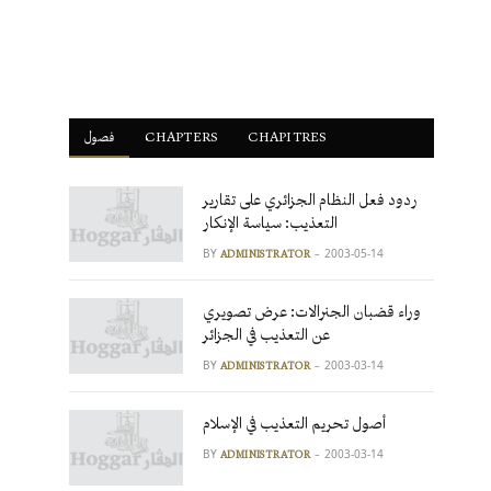
فصول
ْCHAPTERS
CHAPITRES
ردود فعل النظام الجزائري على تقارير
التعذيب: سياسة الإنكار
BY
2003-05-14
ADMINISTRATOR
وراء قضبان الجنرالات: عرض تصويري
عن التعذيب في الجزائر
BY
2003-03-14
ADMINISTRATOR
أصول تحريم التعذيب في الإسلام
BY
2003-03-14
ADMINISTRATOR