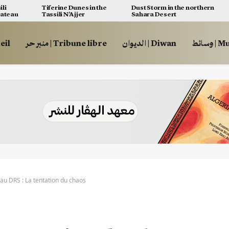
ili
Tiferine Dunes in the
Dust Storm in the northern
lateau
Tassili N’Ajjer
Sahara Desert
وسائط
الديوان | Diwan
منبر حر | Tribune libre
ccueil
au DRS : La tentation du chaos