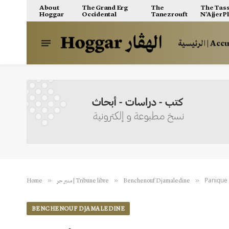
About
The Grand Erg
The
The Tass
Hoggar
Occidental
Tanezrouft
N’Ajjer P
الرئيسية | A
Panique 
»
»
»
Home
منبر حر | Tribune libre
Benchenouf Djamaledine
BENCHENOUF DJAMALEDINE