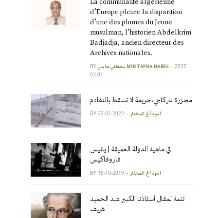
La communauté algérienne
d’Europe pleure la disparition
d’une des plumes du Jeune
musulman, l’historien Abdelkrim
Badjadja, ancien directeur des
Archives nationales.
BY
2022-
مصطفى حابس MUSTAPHA HABES
03-01
مجزرة سركاجي،جريمة لا تسقط بالتقادم
BY
2022-02-22
آمود أغ المختار
في ماهية الدولة العميقة | يانيس
فاروفاكيس
BY
2019-10-15
آمود أغ المختار
تتمة لمقال أستاذنا الكبير عبد الحميد
شريف