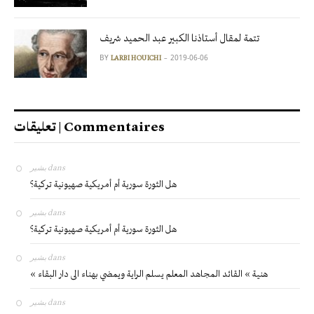
تتمة لمقال أستاذنا الكبير عبد الحميد شريف
BY
2019-06-06
LARBI HOUICHI
تعليقات | Commentaires
بشير
dans
هل الثورة سورية أم أمريكية صهيونية تركية؟
بشير
dans
هل الثورة سورية أم أمريكية صهيونية تركية؟
بشير
dans
« هنية » القائد المجاهد المعلم يسلم الراية ويمضي بهناء الى دار البقاء
بشير
dans