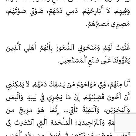
وَفِيهِمْ. لاَ أُبَارِحُهُمْ. دَمِي دَمُهُمْ، صَوْتِي صَوْتُهُمْ،
مَصِيرِي مَصِيرُهُمْ.
غَنَّيْتُ لَهُمْ وَمَنَحُونِي ٱلشُّعُورَ بِأَنَّهُمْ أَهْلِي ٱلَّذِينَ
يُقَوُّونَنَا عَلَى صُنْعِ ٱلْمُسْتَحِيلِ.
أَنَا مِنْهُمْ، وَفِي مُوَاجَهَةِ مَنْ يَسْفِكُ دَمَهُمْ. لاَ يُمْكِنُنِي
أَنْ أَخُونَ قَضِيَّتَهُمْ. إِنَّ مَا يَجْرِي فِي لِيبيَا وَٱلْيَمَن
وَٱلْبَحْرَيْن، وَٱلْبَقِيَّةُ تَأْتِي… إِنَّمَا هُوَ مَزِيجٌ مِنَ
ٱلْمَلْحَمَةِ وَٱلتّرَاجِيديَا؛ الْمَلْحَمَة ٱلَّتِي ٱنْتَصَرَتْ فِي
تُونس وَمِصْرَ، وَسَتَنْتَصِرُ فِي غَيْرِهَا مِنْ بِلاَدِ ٱلْعَرَبِ