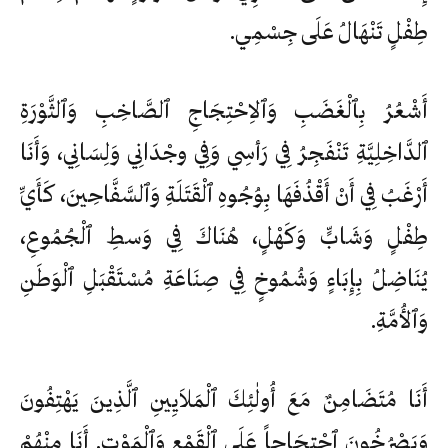
طِفْلٍ تَنْهَالُ عَلَى جِسْمِي.
أَشْعُرُ بِٱلْغَضَبِ وَٱلاِحْتِجَاجِ ٱلصَّاخِبِ وَٱلثَّوْرَةِ
ٱلدَّاخِلِيَّةِ تَنْفَجِرُ فِي رَأسِي وَفِي وجْدَانِي وَلِسَانِي، وَأَنَا
أَرْغَبُ فِي أَنْ أَقْذُفَهَا بِوُجُوهِ ٱلْقَتَلَةِ وَٱلسَّفَّاحِينَ، كَأَيِّ
طِفْلٍ وَشَابٍّ وَكَهْلٍ، هُنَاكَ فِي وَسطِ ٱلْجُمُوعِ،
يُنَاضِلُ بِإِبَاءٍ وَشُمُوخٍ فِي صِنَاعَةِ مُسْتَقْبَلِ ٱلْوَطَنِ
وَٱلأُمَّةِ.
أَنَا مُتَضَامِنٌ مَعَ أُولٰئِكَ ٱلْمَلاَيِينِ ٱلَّذِينَ يَهْتِفُونَ
وَيَصْرُخُونَ ٱحْتِجَاجاً عَلَى ٱلْقَمْعِ وَٱلْمَوْتِ. أَنَا مِنْهُمْ