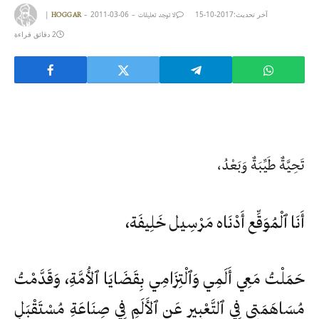
|
2011-03-06
2017-10-15
آخر تحديث:
HOGGAR
لا توجد تعليقات
2 دقائق قراءة
تَحِيَّةٌ طَيِّبَةٌ وَبَعْدُ،
أَنَا ٱلْمُوَقِّع أَدْنَاه مَرْسِيل خَلِيفَة،
حَمَلْتُ مَعِي أَلَمِي وَٱلْتِزَامِي بِقَضَايَا ٱلأُمَّةِ، وَقَدَّمْتُ
مُسَاهَمَتِي فِي ٱلتَّعْبِيرِ عَنِ ٱلأَلَمِ فِي صِنَاعَةِ مُسْتَقْبَلٍ