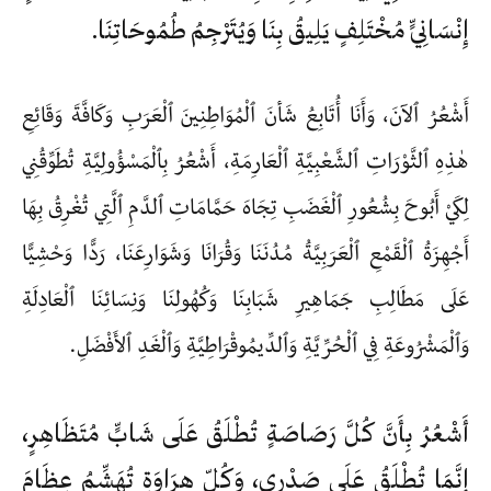
إِنْسَانِيٍّ مُخْتَلِفٍ يَلِيقُ بِنَا وَيُتَرْجِمُ طُمُوحَاتِنَا.
أَشْعُرُ ٱلآنَ، وَأَنَا أُتَابِعُ شَأنَ ٱلْمُوَاطِنِينَ ٱلْعَرَبِ وَكَافَّةَ وَقَائِعِ
هٰذِهِ ٱلثَّوْرَاتِ ٱلشَّعْبِيَّةِ ٱلْعَارِمَةِ، أَشْعُرُ بِٱلْمَسْؤُولِيَّةِ تُطَوِّقُنِي
لِكَيْ أَبُوحَ بِشُعُورِ ٱلْغَضَبِ تِجَاهَ حَمَّامَاتِ ٱلدَّمِ ٱلَّتِي تُغْرِقُ بِهَا
أَجْهِزَةُ ٱلْقَمْعِ ٱلْعَرَبِيَّةُ مُدُنَنَا وَقُرَانَا وَشَوَارِعَنَا، رَدًّا وَحْشِيًّا
عَلَى مَطَالِبِ جَمَاهِيرِ شَبَابِنَا وَكُهُولِنَا وَنِسَائِنَا ٱلْعَادِلَةِ
وَٱلْمَشْرُوعَةِ فِي ٱلْحُرِّيَّةِ وَٱلدِّيمُوقْرَاطِيَّةِ وَٱلْغَدِ ٱلأَفْضَلِ.
أَشْعُرُ بِأَنَّ كُلَّ رَصَاصَةٍ تُطْلَقُ عَلَى شَابٍّ مُتَظَاهِرٍ،
إِنَّمَا تُطْلَقُ عَلَى صَدْرِي، وَكُلّ هرَاوَةٍ تُهَشِّمُ عِظَامَ