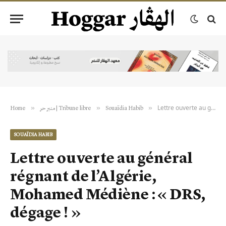
Lettre ouverte au général régnant de l’Algérie, Mohamed Médiène : « DRS, dégage ! »
»
»
»
Home
منبر حر | Tribune libre
Souaïdia Habib
SOUAÏDIA HABIB
Lettre ouverte au général
régnant de l’Algérie,
Mohamed Médiène : « DRS,
dégage ! »