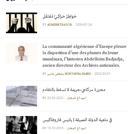
خَوَاطِرُ حَرَاكِـيٍّ مُعْتَقَل
BY
2024-07-24
ADMINISTRATOR
La communauté algérienne d’Europe pleure
la disparition d’une des plumes du Jeune
musulman, l’historien Abdelkrim Badjadja,
ancien directeur des Archives nationales.
BY
2022-03-01
مصطفى حابس MUSTAPHA HABES
مجزرة سركاجي،جريمة لا تسقط بالتقادم
BY
2022-02-22
آمود أغ المختار
في ماهية الدولة العميقة | يانيس فاروفاكيس
BY
2019-10-15
آمود أغ المختار