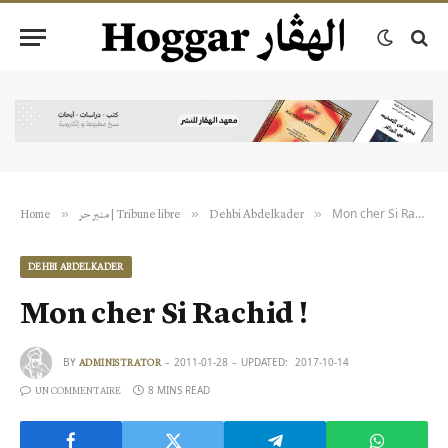
Mon cher Si Rachid !
»
»
»
Home
منبر حر | Tribune libre
Dehbi Abdelkader
DEHBI ABDELKADER
Mon cher Si Rachid !
BY
2011-01-28
UPDATED:
2017-10-14
ADMINISTRATOR
8 MINS READ
UN COMMENTAIRE