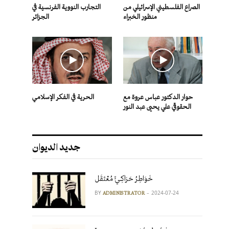
الصراع الفلسطيني الإسرائيلي من
التجارب النووية الفرنسية في
منظور الخبراء
الجزائر
حوار الدكتور عباس عروة مع
الحرية في الفكر الإسلامي
الحقوقي علي يحيى عبد النور
جديد الديوان
خَوَاطِرُ حَرَاكِـيٍّ مُعْتَقَل
BY
2024-07-24
ADMINISTRATOR