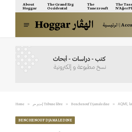
About
The Grand Erg
The
The Tass
Hoggar
Occidental
Tanezrouft
N’Ajjer P
الرئيسية | A
AQMI, la
»
»
»
Home
منبر حر | Tribune libre
Benchenouf Djamaledine
BENCHENOUF DJAMALEDINE