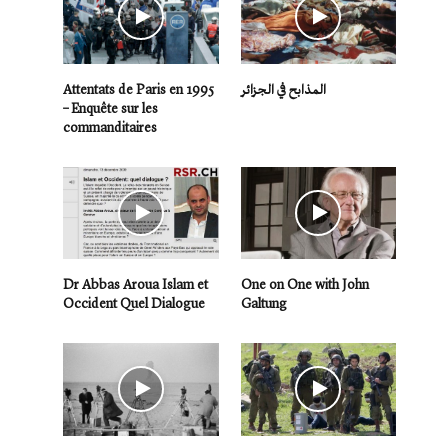
Attentats de Paris en 1995
المذابح في الجزائر
– Enquête sur les
commanditaires
Dr Abbas Aroua Islam et
One on One with John
Occident Quel Dialogue
Galtung