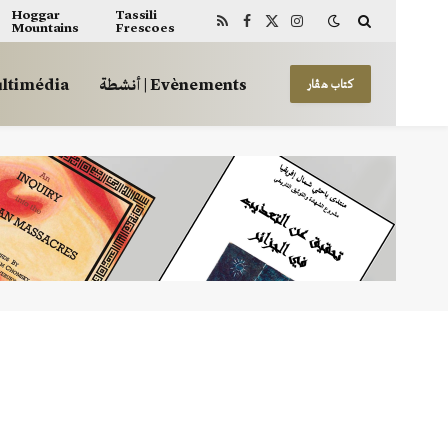
Hoggar
Tassili
Mountains
Frescoes
RSS
Facebook
X
Instagram
(Twitter)
أنشطة | Evènements
 | Multimédia
كتاب هڤار