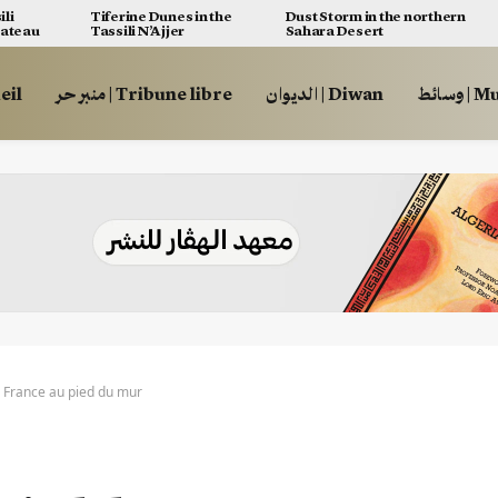
ili
Tiferine Dunes in the
Dust Storm in the northern
lateau
Tassili N’Ajjer
Sahara Desert
وسائط
الديوان | Diwan
منبر حر | Tribune libre
ccueil
 France au pied du mur