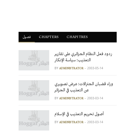
فصول
ْCHAPTERS
CHAPITRES
ردود فعل النظام الجزائري على تقارير
التعذيب: سياسة الإنكار
BY
2003-05-14
ADMINISTRATOR
وراء قضبان الجنرالات: عرض تصويري
عن التعذيب في الجزائر
BY
2003-03-14
ADMINISTRATOR
أصول تحريم التعذيب في الإسلام
BY
2003-03-14
ADMINISTRATOR