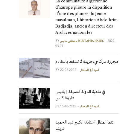
La communauté algérienne
d’Europe pleure la disparition
d’une des plumes du Jeune
musulman, l’historien Abdelkrim
Badjadja, ancien directeur des
Archives nationales.
BY
2022-
مصطفى حابس MUSTAPHA HABES
03-01
مجزرة سركاجي،جريمة لا تسقط بالتقادم
BY
2022-02-22
آمود أغ المختار
في ماهية الدولة العميقة | يانيس
فاروفاكيس
BY
2019-10-15
آمود أغ المختار
تتمة لمقال أستاذنا الكبير عبد الحميد
شريف