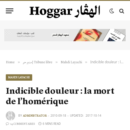
Indicible douleur : la mort de l’homérique
»
»
»
Home
منبر حر | Tribune libre
Mahdi Layachi
MAHDI LAYACHI
Indicible douleur : la mort
de l’homérique
BY
2010-09-18
UPDATED:
2017-10-14
ADMINISTRATOR
6 MINS READ
14 COMMENTAIRES