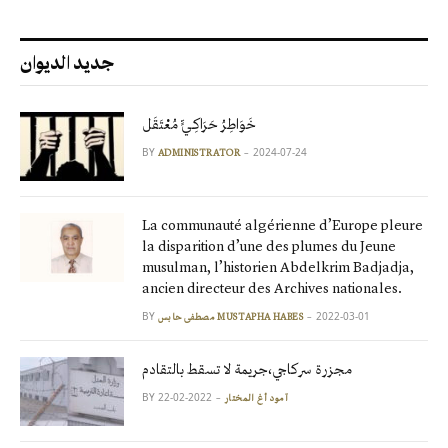
جديد الديوان
خَوَاطِرُ حَرَاكِـيٍّ مُعْتَقَل
BY
2024-07-24
ADMINISTRATOR
La communauté algérienne d’Europe pleure
la disparition d’une des plumes du Jeune
musulman, l’historien Abdelkrim Badjadja,
ancien directeur des Archives nationales.
BY
2022-03-01
مصطفى حابس MUSTAPHA HABES
مجزرة سركاجي،جريمة لا تسقط بالتقادم
BY
2022-02-22
آمود أغ المختار