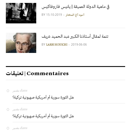
في ماهية الدولة العميقة | يانيس فاروفاكيس
BY
2019-10-15
آمود أغ المختار
تتمة لمقال أستاذنا الكبير عبد الحميد شريف
BY
2019-06-06
LARBI HOUICHI
تعليقات | Commentaires
بشير
dans
هل الثورة سورية أم أمريكية صهيونية تركية؟
بشير
dans
هل الثورة سورية أم أمريكية صهيونية تركية؟
بشير
dans