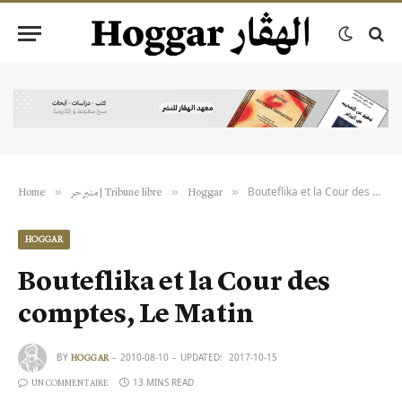
Bouteflika et la Cour des comptes, Le Matin
»
»
»
Home
منبر حر | Tribune libre
Hoggar
HOGGAR
Bouteflika et la Cour des
comptes, Le Matin
BY
2010-08-10
UPDATED:
2017-10-15
HOGGAR
13 MINS READ
UN COMMENTAIRE