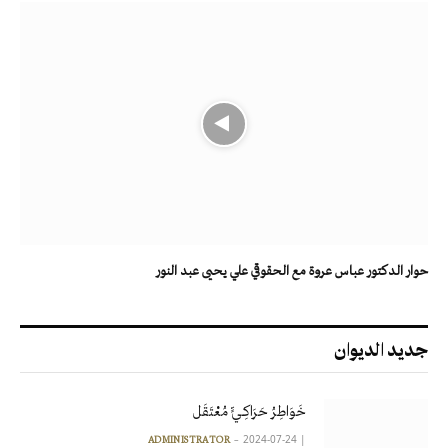
حوار الدكتور عباس عروة مع الحقوقي علي يحيى عبد النور
جديد الديوان
خَوَاطِرُ حَرَاكِـيٍّ مُعْتَقَل
2024-07-24
|
ADMINISTRATOR