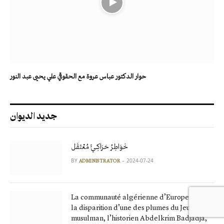
حوار الدكتور عباس عروة مع الحقوقي علي يحيى عبد النور
جديد الديوان
خَوَاطِرُ حَرَاكِـيٍّ مُعْتَقَل
BY
2024-07-24
ADMINISTRATOR
La communauté algérienne d’Europe pleure
la disparition d’une des plumes du Jeune
musulman, l’historien Abdelkrim Badjadja,