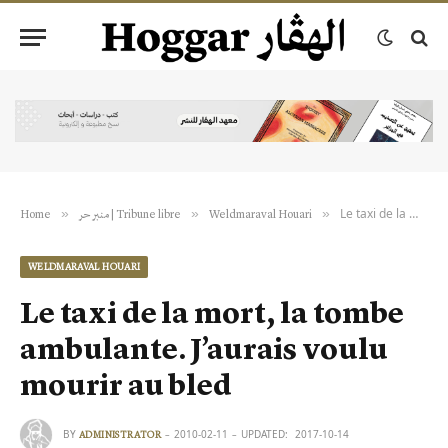
Le taxi de la mort, la tombe ambulante. J’aurais voulu mourir au bled
»
»
»
Weldmaraval Houari
منبر حر | Tribune libre
Home
WELDMARAVAL HOUARI
Le taxi de la mort, la tombe
ambulante. J’aurais voulu
mourir au bled
BY
2010-02-11
UPDATED:
2017-10-14
ADMINISTRATOR