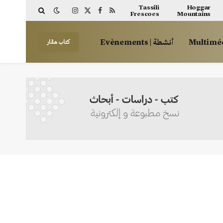
Tassili
Hoggar
Frescoes
Mountains
Instagram
Facebook
X
RSS
(Twitter)
أنشطة | Evènements
كتاب هڤار