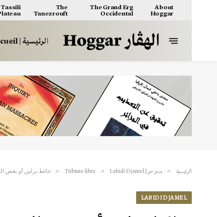
Tassili
The
The Grand Erg
About
 Plateau
Tanezrouft
Occidental
Hoggar
الرئيسية | Accueil
حائط برلين أو بعض ال
»
»
»
الرئيسية
منبر حر | Tribune libre
Labidi Djamel
LABIDI DJAMEL