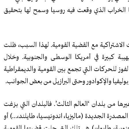
ا الخراب الذي وقعت فيه روسيا وسمح لها بتحقيق
لاشتراكية مع القضية القومية. لهذا السبب، ظلت
هيبة كبيرة في أمريكا الوسطى والجنوبية. وخلال
لفوز للحركات التي تجمع بين القومية والديمقراطية
وبوليفيا والإكوادور وحتى البرازيل من بعض الجوانب.
ا من بلدان ‘العالم الثالث’. فالبلدان التي بزغت
المصدرة الجديدة (ماليزيا، اندونيسيا، طايلند،…) أو
جنوبية، طايوان) هي تلك التي حلت قضيتها القومية