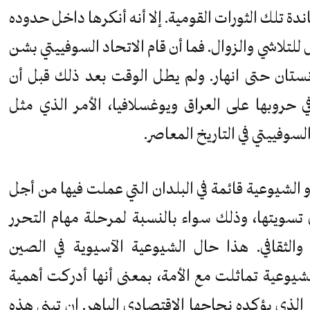
اندة تلك الثورات القومية. إلا أنه أنكرها داخل حدوده
ل للتلاشي والزوال. فما أن قام الاتحاد السوفييتي بشن
نستان حتى انهار. ولم يطل الوقت بعد ذلك قبل أن
ي حروبها على العراق ويوغسلافيا، الأمر الذي مثل
لسوفييتي في التاريخ المعاصر.
 الشيوعية قائمة في البلدان التي عملت فيها من أجل
تسويتها، وذلك سواء بالنسبة لمرحلة مهام التحرر
والثقافي. هذا حال الشيوعية الآسيوية في الصين
لشيوعية تماثلت مع الأمة، بمعنى أنها أدركت أهمية
 الذي يؤكده نجاحها الاقتصادي الباهر. إن تبني هذه