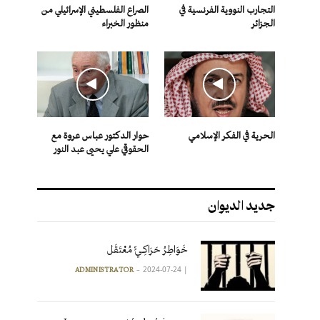
التجارب النووية الفرنسية في
الصراع الفلسطيني الإسرائيلي من
الجزائر
منظور الخبراء
الحرية في الفكر الإسلامي
حوار الدكتور عباس عروة مع
الحقوقي علي يحيى عبد النور
جديد الديوان
خَوَاطِرُ حَرَاكِـيٍّ مُعْتَقَل
2024-07-24
|
ADMINISTRATOR