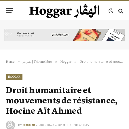
Droit humanitaire et mouvements de résistance, Hocine Aït Ahmed
»
»
»
Home
منبر حر | Tribune libre
Hoggar
HOGGAR
Droit humanitaire et
mouvements de résistance,
Hocine Aït Ahmed
BY
2009-10-23
UPDATED:
2017-10-15
HOGGAR