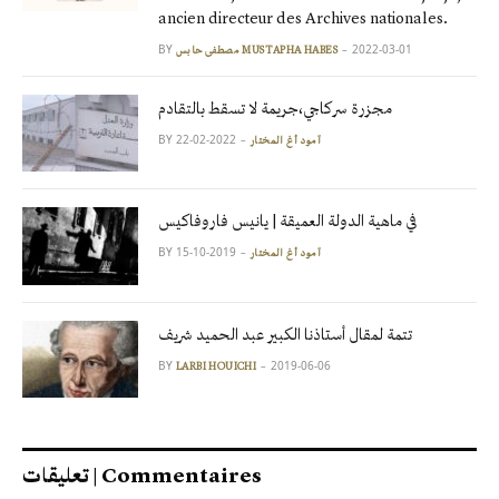
ancien directeur des Archives nationales.
BY
2022-03-01
مصطفى حابس MUSTAPHA HABES
مجزرة سركاجي،جريمة لا تسقط بالتقادم
BY
2022-02-22
آمود أغ المختار
في ماهية الدولة العميقة | يانيس فاروفاكيس
BY
2019-10-15
آمود أغ المختار
تتمة لمقال أستاذنا الكبير عبد الحميد شريف
BY
2019-06-06
LARBI HOUICHI
تعليقات | Commentaires