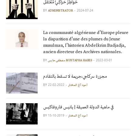
خَوَاطِرُ حَرَاكِـيٍّ مُعْتَقَل
BY
2024-07-24
ADMINISTRATOR
La communauté algérienne d’Europe pleure
la disparition d’une des plumes du Jeune
musulman, l’historien Abdelkrim Badjadja,
ancien directeur des Archives nationales.
BY
2022-03-01
مصطفى حابس MUSTAPHA HABES
مجزرة سركاجي،جريمة لا تسقط بالتقادم
BY
2022-02-22
آمود أغ المختار
في ماهية الدولة العميقة | يانيس فاروفاكيس
BY
2019-10-15
آمود أغ المختار