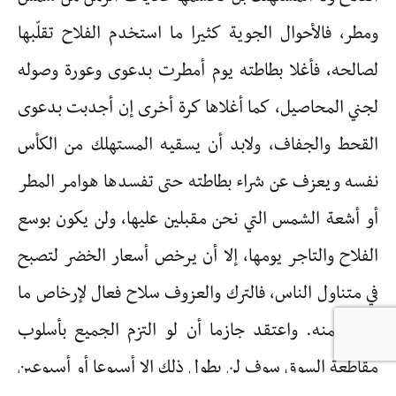
ومطر، فالأحوال الجوية كثيرا ما استخدم الفلاح تقلّبها
لصالحه، فأغلا بطاطته يوم أمطرت بدعوى وعورة وصوله
لجني المحاصيل، كما أغلاها كرة أخرى إن أجدبت بدعوى
القحط والجفاف، ولابد أن يسقيه المستهلك من الكأس
نفسه ويعزف عن شراء بطاطته حتى تفسدها هوامر المطر
أو أشعة الشمس التي نحن مقبلين عليها، ولن يكون بوسع
الفلاح والتاجر يومها، إلا أن يرخص أسعار الخضر لتصبح
في متناول الناس، فالترك والعزوف سلاح فعال لإرخاص ما
أغلوا ثمنه. واعتقد جازما أن لو التزم الجميع بأسلوب
مقاطعة السوق سوف لن يطول ذلك إلا أسبوعا أو أسبوعين