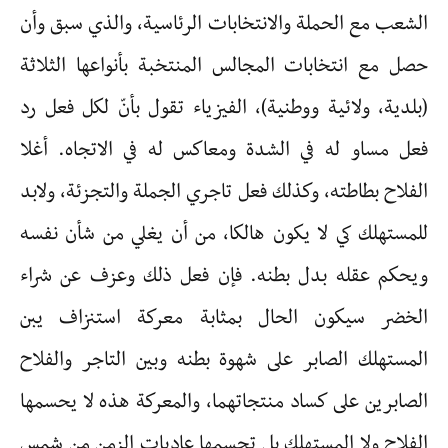
الشعب مع الحملة والانتخابات الرئاسية، والذي سبق وأن
حصل مع انتخابات المجالس المنتخبة بأنواعها الثلاثة
(بلدية، ولائية ووطنية)، الفيزياء تقول بأنّ لكل فعل رد
فعل مساو له في الشدة ومعاكس له في الاتجاه. أغلا
الفلاح بطاطته، وكذلك فعل تاجري الجملة والتجزئة، ولابد
للمستهلك كي لا يكون هالكا، من أن يغلي من شأن نفسه
ويحكم عقله بدل بطنه. فإن فعل ذلك وعزف عن شراء
الخضر سيكون الحال بمثابة معركة استنزاف يبن
المستهلك الصابر على شهوة بطنه وبين التاجر والفلاح
الصابرين على كساد منتجاتهما، والمعركة هذه لا يحسمها
الفلاح ولا المستهلك بل تحسمها عاديات الزمن من شمس