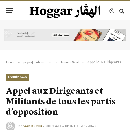
Appel aux Dirigeants et Militants de tous les partis d’opposition
»
»
»
Lounès Saâd
منبر حر | Tribune libre
Home
LOUNÈS SAÂD
Appel aux Dirigeants et
Militants de tous les partis
d’opposition
BY
2009-04-11
UPDATED:
2017-10-22
SAAD LOUNES