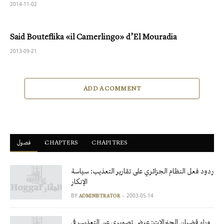
2014-11-02
Said Bouteflika «il Camerlingo» d’El Mouradia
2013-09-21
ADD A COMMENT
CHAPITRES
ْCHAPTERS
فصول
ردود فعل النظام الجزائري على تقارير التعذيب: سياسة
الإنكار
BY
2003-05-14
ADMINISTRATOR
وراء قضبان الجنرالات: عرض تصويري عن التعذيب في