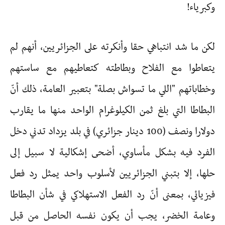
وكبرياء!
لكن ما شد انتباهي حقا وأنكرته على الجزائريين، أنهم لم
يتعاطوا مع الفلاح وبطاطته كتعاطيهم مع ساستهم
وخطاباتهم "اللي ما تسواش بصلة" بتعبير العامة، ذلك أنّ
البطاطا التي بلغ ثمن الكيلوغرام الواحد منها ما يقارب
دولارا ونصف (100 دينار جزائري) في بلد يزداد تدني دخل
الفرد فيه بشكل مأساوي، أضحى إشكالية لا سبيل إلى
حلها، إلا بتبني الجزائريين لأسلوب واحد يمثل رد فعل
فيزيائي، بمعنى أنّ رد الفعل الاستهلاكي في شأن البطاطا
وعامة الخضر، يجب أن يكون نفسه الحاصل من قبل