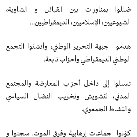
ضللوا بمناورات بين القبائل و الشاوية،
الشيوعيين، الإسلاميين، الديمقراطيين…
هدموا جبهة التحرير الوطني، وأنشئوا التجمع
الوطني الديمقراطي وأحزاب تابعة.
تسللوا إلى داخل أحزاب المعارضة والمجتمع
المدني، لتشويش وتخريب النضال السياسي
والنشاط الجمعوي.
كوّنوا جماعات إرهابية وفرق الموت. سجنوا و