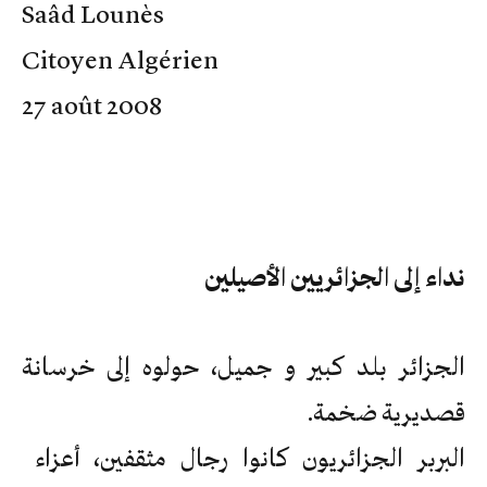
Saâd Lounès
Citoyen Algérien
27 août 2008
نداء إلى الجزائريين الأصيلين
الجزائر بلد كبير و جميل، حولوه إلى خرسانة
قصديرية ضخمة.
البربر الجزائريون كانوا رجال مثقفين، أعزاء