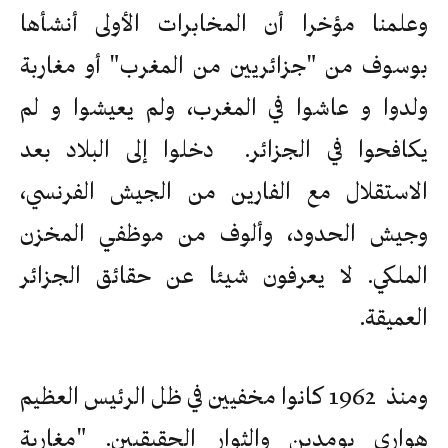
وعلمنا مؤخرا أن المخابرات الأولى أنشأها
بوسوف من "جزائريين من المغرب" أو مغاربة
ولدوا و عاشوا في المغرب، ولم يعيشوا و لم
يكافحوا في الجزائر. دخلوا إلى البلاد بعد
الاستقلال مع الفارين من الجيش الفرنسي،
وجيش الحدود، وألوف من موظفي المخزن
الملكي. لا يعرفون شيئا عن حقائق الجزائر
العميقة.
ومنذ 1962 كانوا مخفيين في ظل الرئيس العظيم
هواري بومدين والثوار الحقيقيين. "مغاربة