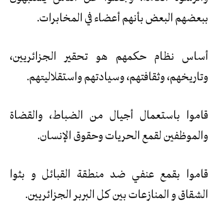
ببعضهم البعض بأنهم أعضاء في المخابرات.
أساس نظام حكمهم هو تحقير الجزائريين،
وتاريخهم، وثقافتهم، وسيادتهم واستقلاليتهم.
قاموا باستعمال أجيال من الضباط، والقضاة
والموظفين لقمع الحريات وحقوق الإنسان.
قاموا بقمع عنفي ضد منطقة القبائل و بثوا
الشقاق و المنازعات بين كل البربر الجزائريين.