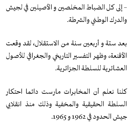
– إلى كل الضباط المخلصين و الأصيلين في لجيش
والدرك الوطني والشرطة.
بعد ستة و أربعين سنة من الاستقلال، لقد وقعت
الأقنعة، وظهر التفسير التاريخي والجغرافي للأصول
العشائرية للسلطة الجزائرية.
كلنا نعلم أن المخابرات مارست دائما احتكار
السلطة الحقيقية والمخفية وذلك منذ انقلابي
جيش الحدود في 1962 و 1965.