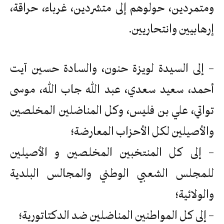
ومتمردين، حولوهم إلى متشردين، غرباء، حراقة،
إرهابيين وانتحاريين.
– إلى السيدة لويزة حنون، والسادة حسين آيت
أحمد، سعيد سعدي، عبد الله جاب الله، موسى
تواتي، علي بن فليس، وكل المناضلين المخلصين
والأصيلين لكل الأحزاب المعارضة؛
– إلى كل المنتخبين المخلصين و الأصيلين
للمجلس الشعبي الوطني والمجالس البلدية
والولائية؛
– إلى كل المواطنين المناضلين ضد الدكتاتورية؛