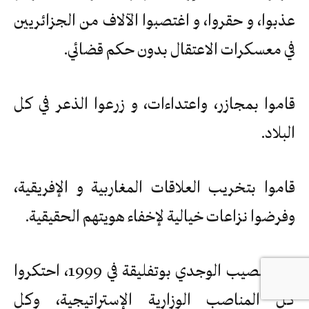
عذبوا، و حقروا، و اغتصبوا الآلاف من الجزائريين
في معسكرات الاعتقال بدون حكم قضائي.
قاموا بمجازر، واعتداءات، و زرعوا الذعر في كل
البلاد.
قاموا بتخريب العلاقات المغاربية و الإفريقية،
وفرضوا نزاعات خيالية لإخفاء هويتهم الحقيقية.
منذ تنصيب الوجدي بوتفليقة في 1999، احتكروا
كل المناصب الوزارية الإستراتيجية، وكل