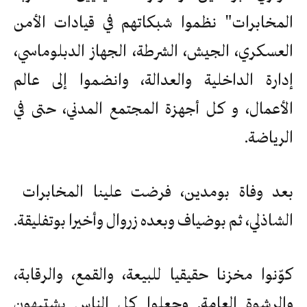
المخابرات" نظموا شبكاتهم في قيادات الأمن
العسكري، الجيش، الشرطة، الجهاز الدبلوماسي،
إدارة الداخلية والعدالة، وانضموا إلى عالم
الأعمال، و كل أجهزة المجتمع المدني، حتى في
الرياضة.
بعد وفاة بومدين، فرضت علينا المخابرات
الشاذلي، ثم بوضياف وبعده زروال وأخيرا بوتفليقة.
كوّنوا مخزنا حقيقيا للبيعة، والقمع، والرقابة،
والرشوة العامة. وجعلوا كل الناس يشتبهون