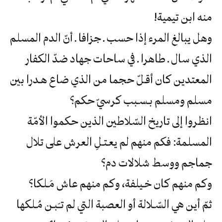
‬منه‮ ‬ابن‮ ‬تيمية‮!‬
‬مسلم‮ ‬ومسلم‮ ‬بـسـبب‮ ‬كرسيّ‮ ‬حكم؟
‬جماجم‮ ‬ووسط‮ ‬شلالات‮ ‬دم؟
وكم‮ ‬منهم‮ ‬كان‮ ‬خـيلفة،‮ ‬وكم‮ ‬منهم‮ ‬عاش‮ ‬مَـلكا؟