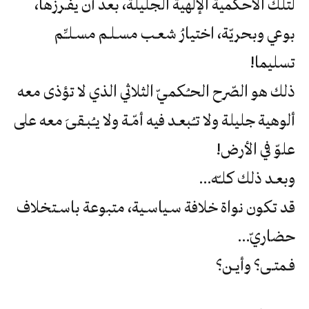
‬تسليما‮!‬
‬علوّ‮ ‬في‮ ‬الأرض‮!
وبعـد‮ ‬ذلك‮ ‬كلـّه‮…‬
‬حضاريّ‮…‬
فـمتـى؟‮ ‬وأيـن؟