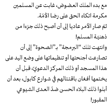
‬مكرمة‮ ‬اتكاء‮ ‬الحق‮ ‬على‮ ‬رضا‮ ‬الأمّة‮.
‬ذهنيّـة‮ ‬المسلم‮!
وانتهت تلك “البرمجة” بـ”الصحوة” إلى أن
تصارعت أجنحتها أو تنظيماتها على وضع اليد على
هذا المسجد أو ذلك المركز الدعويّ، قـبل أن
يخـتمها أفـغان باقـتـتالهم في شوارع كابول، بعد أن
أبلوا ذلك البلاء الحسن ضدّ العـدى الشيوعي
المقبور!