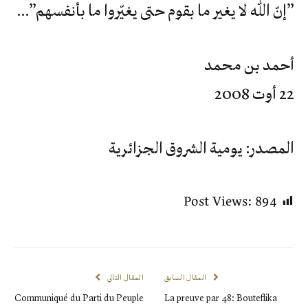
‮”‬إنّ‮ ‬الله‮ ‬لا‮ ‬يغير‮ ‬ما‮ ‬بقوم‮ ‬حتى‮ ‬يغيّروا‮ ‬ما‮ ‬بأنفسهم‮”…‬
أحمد بن محمد
22 أوت 2008
المصدر: يومية الشروق الجزائرية
Post Views:
894
المقال السابق
المقال التالي
Communiqué du Parti du Peuple
La preuve par 48: Bouteflika