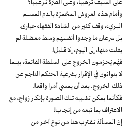
‬على‮ ‬السـيف‮ ‬ترهيبا،‮ ‬وعلى‮ ‬الصرّة‮ ‬تـرغـيـبا؟‮
‬البـريء،‮ ‬وقف‮ ‬كثير‮ ‬من‮ ‬السّادة‮ ‬الفقهاء‮ ‬حيارى‮.
‬يفلت‮ ‬منها،‮ ‬إلى‮ ‬اليوم،‮ ‬إلا‮ ‬قـليل‮!‬
‬ذلك‮ ‬الخروج‮ ‬ـ‮ ‬بعد‮ ‬أن‮ ‬يمسي‮ ‬أمرا‮ ‬واقعا‮!‬
‬الاعتراف‮ ‬بما‮ ‬تبعه‮ ‬من‮ ‬إنجاب‮!