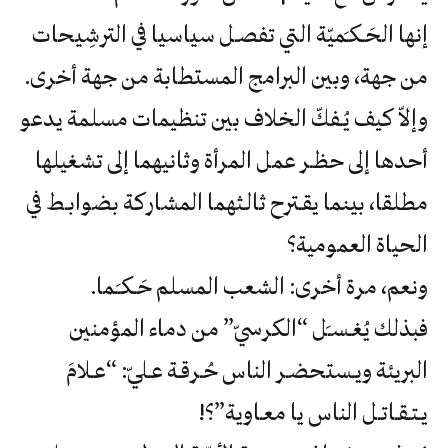
‬من‮ ‬جهة،‮ ‬وبين‮ ‬البرامج‮ ‬المستطابة‮ ‬من‮ ‬جهة‮ ‬أخرى‮.‬
‬الحياة‮ ‬العمومية؟
ونعم،‮ ‬مرة‮ ‬أخرى‮: ‬الشعب‮ ‬المسلم‮ ‬حَـكـَـما‮.‬
‬يـتـقـاتـل‮ ‬الناس‮ ‬يا‮ ‬معـاوية‮”‬؟‮!‬