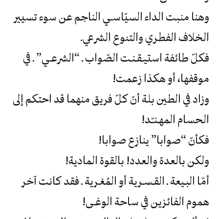
‬الخلاف‮ ‬الفطري‮ ‬والتنوع‮ ‬الشرعي‮.‬
‬موقفها،‮ ‬أو‮ ‬هكذا‮ ‬زعمت‮!
‬الحسام‮ ‬المهـنـّـد‮!‬
فكأنّ‮ “‬صوابا‮” ‬ينازع‮ ‬صوابا‮!
ولكن‮ ‬بالعدة‮ ‬والعدد‮! ‬بالقوة‮ ‬المادية‮!‬
‬هموم‮ ‬الفائزين‮ ‬في‮ ‬ساحة‮ ‬الوغـى‮!