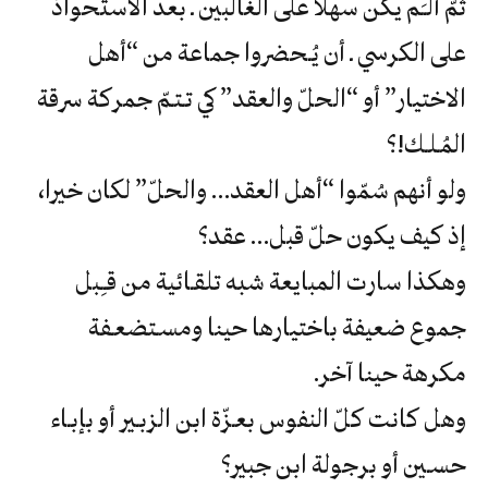
‬المُـلـك‮!‬؟‮
‬إذ‮ ‬كيف‮ ‬يكون‮ ‬حلّ‮ ‬قبل‮… ‬عقد؟‮
‬مكرهة‮ ‬حينا‮ ‬آخر‮.‬
‬حسـين‮ ‬أو‮ ‬برجولة‮ ‬ابن‮ ‬جبير؟‮