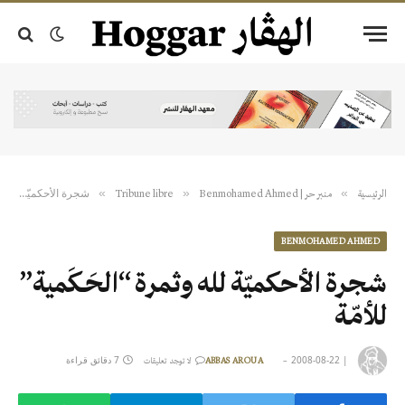
شجرة‮ ‬الأحكميّة‮ ‬لله‮ ‬وثمرة‮ “‬الحَـكَمية‮” ‬للأمّـة
»
»
»
الرئيسية
منبر حر | Tribune libre
Benmohamed Ahmed
BENMOHAMED AHMED
شجرة‮ ‬الأحكميّة‮ ‬لله‮ ‬وثمرة‮ “‬الحَـكَمية‮”
‬للأمّـة
|
2008-08-22
7 دقائق قراءة
ABBAS AROUA
لا توجد تعليقات