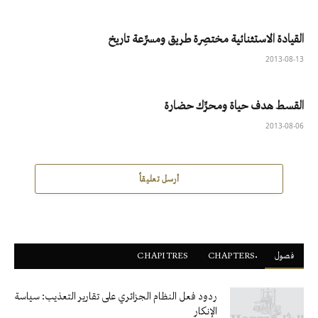
القيادة الاستثنائية مختصِرة طريق ومسرِّعة تاريخ
2013-08-13
القسط هدف حياة ومحرِّك حضارة
2013-08-06
أرسل تعليقاً
فصول
ْCHAPTERS
CHAPITRES
ردود فعل النظام الجزائري على تقارير التعذيب: سياسة
الإنكار