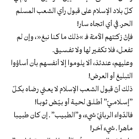
‬الحرـ‮ ‬في‮ ‬أي‮ ‬اتجاه‮ ‬سار‮!‬
‬تفعـل،‮ ‬فلا‮ ‬تكفـير‮ ‬لها‮ ‬ولا‮ ‬تفـسـيق‮.
‬التبليغ‮ ‬أو‮ ‬العرض‮!
‬‭”‬إسـلامـيّ‮” ‬أطـلـق‮ ‬لحـيـة‮ ‬أو‮ ‬بـيّـض‮ ‬ثوبـا‮!
‬ماهرا‮ ‬ـ‮ ‬شيء‮ ‬آخـر‮!