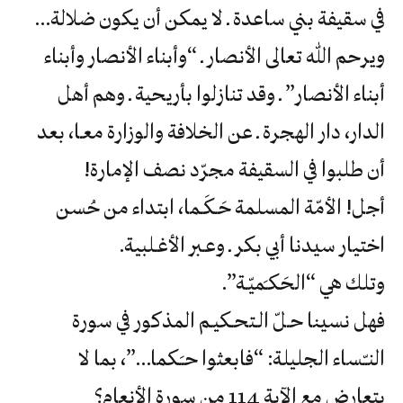
‬في‮ ‬سقيفة‮ ‬بني‮ ‬ساعدة‮ ‬ـ‮ ‬لا‮ ‬يمكن‮ ‬أن‮ ‬يكون‮ ‬ضلالة‮…
‬أن‮ ‬طلبوا‮ ‬في‮ ‬السقيفة‮ ‬مجرّد‮ ‬نصف‮ ‬الإمارة‮!
‬اختيار‮ ‬سيدنا‮ ‬أبي‮ ‬بكر‮ ‬ـ‮ ‬وعـبر‮ ‬الأغـلبية‮.
وتلك‮ ‬هي‮ “‬الحَكـَميّـة‮”.‬
‬يتعارض‮ ‬مع‮ ‬الآية‮ ‬114‭ ‬من‮ ‬سورة‮ ‬الأنعام؟