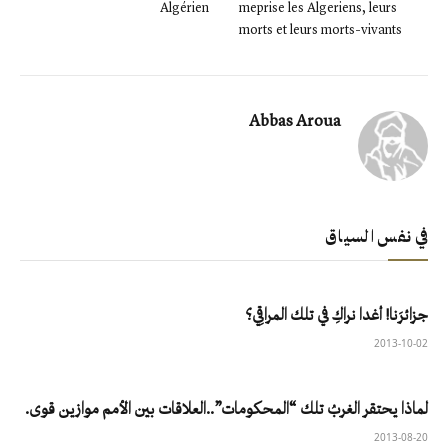
Algérien
meprise les Algeriens, leurs
morts et leurs morts-vivants
Abbas Aroua
في نفس السياق
جزائرَنا‮! ‬أغدا‮ ‬نراكِ‮ ‬في‮ ‬تلك‮ ‬المراقِي؟
2013-10-02
لماذا يحتقر الغربُ تلك “المحكومات”..العلاقات بين الأمم موازين قوى.
2013-08-20