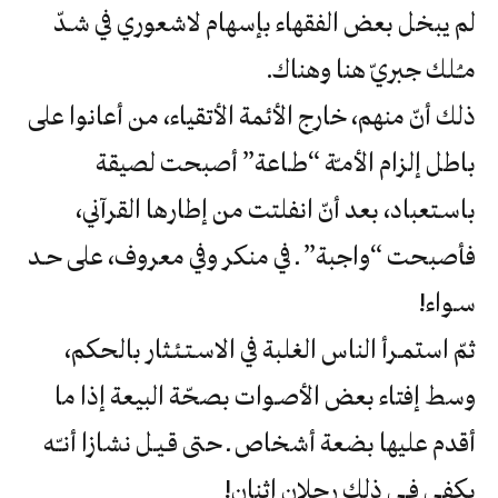
‬مـُـلك‮ ‬جبريّ‮ ‬هنا‮ ‬وهناك‮.
‬سـواء‮!
‬يكفي‮ ‬فـي‮ ‬ذلك‮ ‬رجلان‮ ‬اثنان‮!‬