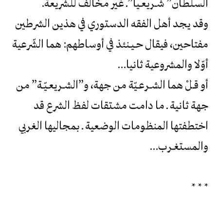
‬السلطان‮ ‬‭”‬شـريعـيا‮”‬ـ‮ ‬غير‮ ‬مخالف‮ ‬للشريعة‮.‬
‬أوّلا‮ ‬والمشروعية‮ ‬ثانيا‮…
‬والمستغـرب‮…
‭ * * *‬