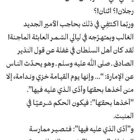
رجلان‮!‬؟‮ ‬اثنان‮!‬؟‮
‬الغالب‮ ‬وبمـُـهـرّجه‮ ‬في‮ ‬ليالي‮ ‬السّـمـر‮ ‬العابثة‮ ‬الماجـنة‮!
لقد كان أهل السلطان في غفلة عن قول النذير
الصادق ـ صلى الله عليه وسلم ـ وهو يحـدّث النـاس
عن الإمارة: “… وإنها يوم القيـامة خزي ونـدامة، إلا
مـَـن أخذها بحقـّها وأدّى الـذي عليه فـيها”.
‬المنبت‮.‬