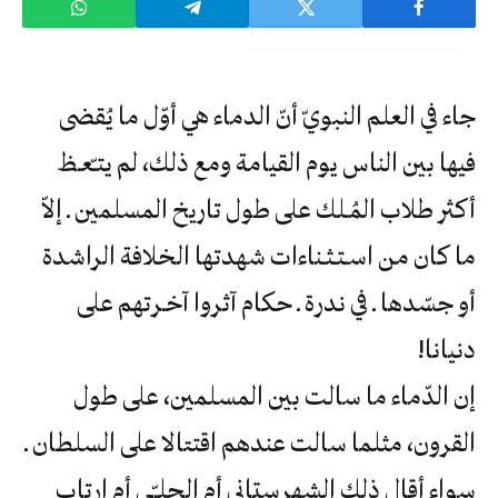
‬دنيانا‮!‬