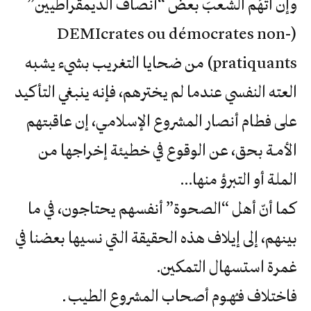
وإن اتهَم الشعبَ بعضُ “أنصاف الديمقراطيين”
(DEMIcrates ou démocrates non-
pratiquants) من ضحايا التغريب بشيء يشبه
العته النفسي عندما لم يخترهم، فإنه ينبغي التأكيد
على فطام أنصار المشروع الإسلامي، إن عاقبتهم
الأمـة بحق، عن الوقوع في خطيئة إخراجها من
الملة‮ ‬أو‮ ‬التبرؤ‮ ‬منها‮…
‬غمرة‮ ‬استسهال‮ ‬التمكين‮.