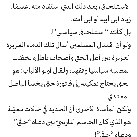
‬زياد‮ ‬ابن‮ ‬أبيه‮ ‬أو‮ ‬ابن‮ ‬أمـّه‮!
بل‮ ‬كأنـّـه‮ “‬اسـتـلحـاق‮ ‬سياسـي‮”!
ولو أنّ اقـتـتال المسلمين أسال تلك الدماء الغـزيرة
العـزيزة بين أهل الحق وأصحاب باطل، لخـفـّـت
المصيبة سياسيا وفقهيا، ولـقال أولو الألباب: هو
الحق يحتاج تمكينه إلى فاتورة حتى يخسأ الباطـل
المعـتـدي.
‬هو‮ ‬الذي‮ ‬كان‮ ‬الحاسم‮ ‬التاريخيّ‮ ‬بين‮ ‬دعـاة‮ “‬حـقّ‮”
‬ودعـاة‮ “‬حـقّ‮”!