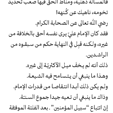
‬تخومه،‮ ‬ناهيك‮ ‬عن‮ ‬كُـنهه‮!
رضي‮ ‬الله‮ ‬تعالى‮ ‬عن‮ ‬الصحابة‮ ‬الكرام‮.‬
‬الراشـدين‮.‬
ذلك‮ ‬أنـّه‮ ‬لم‮ ‬يـخفَ‮ ‬ميـل‮ ‬الأكثريّـة‮ ‬إلى‮ ‬غيره‮.
وهـذا‮ ‬ما‮ ‬ينبغي‮ ‬أن‮ ‬يـتـسامح‮ ‬فيه‮ ‬الشـيعـة‮.‬
ولـم‮ ‬يكن‮ ‬ذلك‮ ‬أبـدا‮ ‬انتـقاصـا‮ ‬من‮ ‬قـدرات‮ ‬الإمام‮.‬
وذاك‮ ‬ما‮ ‬ينبغي‮ ‬أن‮ ‬تـعـيه‮ ‬جيدا‮ ‬جموع‮ ‬السـنـّـة‮.‬