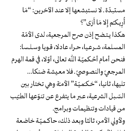
‬أُرِيـكـُم‮ ‬إِلا‮ ‬مَا‮ ‬أَرَى‮”‬؟
‬المسلمة،‮ ‬شـرعـيا،‮ ‬حـرا،‮ ‬عادلا،‮ ‬قـويا‮ ‬وسـلـسا‮:‬
‬المرجعيّ‮ ‬والنصوصيّ‮ ‬ـ‮ ‬فلا‮ ‬معـيشة‮ ‬ضنكا‮…‬
‬من‮ ‬قيادات‮ ‬وتنظيمات‮ ‬وبرامج‮.