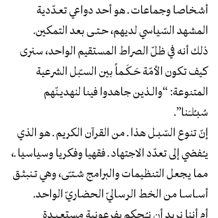
‬المشهد‮ ‬السّياسي‮ ‬لديهم،‮ ‬حـتـى‮ ‬بعد‮ ‬التمكين‮.‬
‬سُبـُلـَـنا‮”.‬
إنّ تنوع السّبـل هذا ـ من القرآن الكريم ـ هو الذي
يـُـفضي إلى تعدّد الاجتهاد ـ فقهيا وفكريا وسياسيا ـ،
مما يجعل التنظيمات والبرامج شـتـّى، وهي تـنبثـق
أسـاسـا من الخط الرساليّ الحضاريّ الواحد.