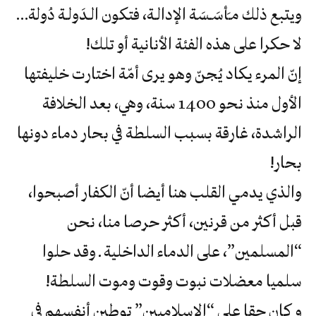
ويتبع‮ ‬ذلك‮ ‬مـَأسَـسَة‮ ‬الإدالـة،‮ ‬فتكون‮ ‬الـدَولـة‮ ‬دُولة‮…
‬لا‮ ‬حكرا‮ ‬على‮ ‬هذه‮ ‬الفئة‮ ‬الأنانية‮ ‬أو‮ ‬تلك‮!
‬بحار‮!
‬سلميا‮ ‬معضلات‮ ‬نبوت‮ ‬وقوت‮ ‬وموت‮ ‬السلطة‮!