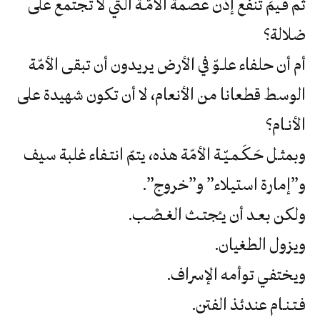
‬ضلالة؟
‬الأنـام؟‮
‬و‮”‬إمارة‮ ‬استيلاء‮” ‬و‮”‬خروج‮”.‬
ولكن‮ ‬بعـد‮ ‬أن‮ ‬يـُجتـث‮ ‬الغـصْـب‮.‬
ويزول‮ ‬الطغيان‮.‬
ويختفي‮ ‬توأمه‮ ‬الإسراف‮.‬
فـتـنـام‮ ‬عندئذ‮ ‬الفتن‮.‬