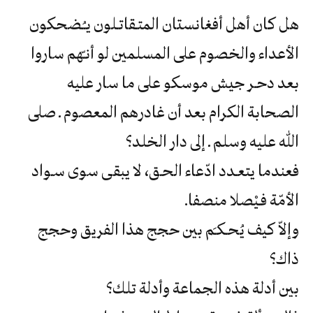
هل كان أهل أفغانستان المتـقاتـلون يـُـضحكون
الأعداء والخصوم على المسلمين لو أنـّهم ساروا
بعد دحـر جيش موسكو على ما سار عليه
الصحابة الكرام بعد أن غادرهم المعصوم ـ صلى
الله عليه وسلم ـ إلى دار الخلد؟
‬الأمّة‮ ‬فـيْصلا‮ ‬منصفا‮.
‬ذاك؟
بين‮ ‬أدلة‮ ‬هذه‮ ‬الجماعة‮ ‬وأدلة‮ ‬تلك؟‮