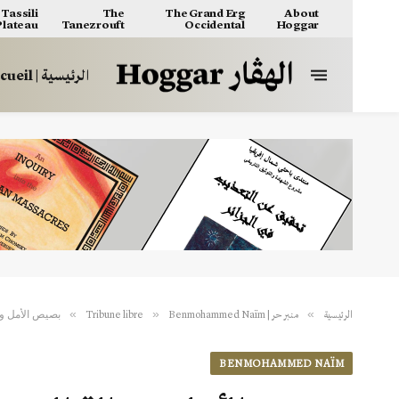
Tassili
The
The Grand Erg
About
 Plateau
Tanezrouft
Occidental
Hoggar
الرئيسية | Accueil
بصيص الأمل و ح
»
»
»
الرئيسية
منبر حر | Tribune libre
Benmohammed Naïm
BENMOHAMMED NAÏM