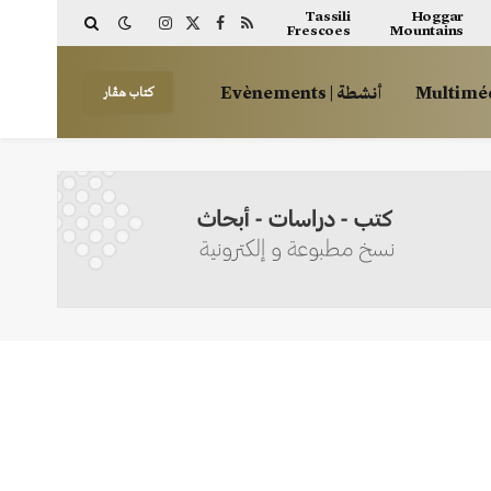
Tassili
Hoggar
Frescoes
Mountains
Instagram
Facebook
X
RSS
(Twitter)
أنشطة | Evènements
كتاب هڤار