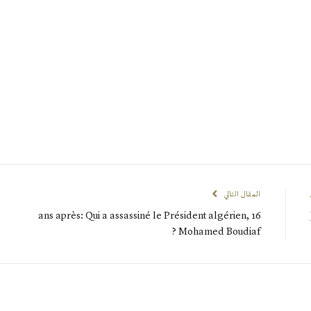
المقال التالي
16 ans après: Qui a assassiné le Président algérien,
Mohamed Boudiaf ?