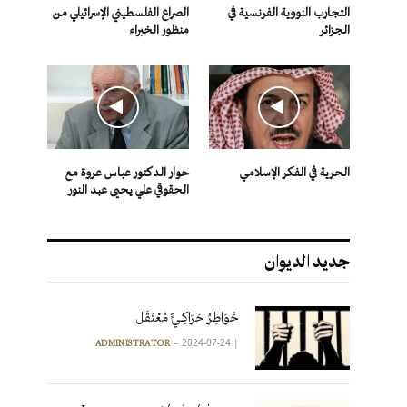
التجارب النووية الفرنسية في
الصراع الفلسطيني الإسرائيلي من
الجزائر
منظور الخبراء
الحرية في الفكر الإسلامي
حوار الدكتور عباس عروة مع
الحقوقي علي يحيى عبد النور
جديد الديوان
خَوَاطِرُ حَرَاكِـيٍّ مُعْتَقَل
2024-07-24
|
ADMINISTRATOR