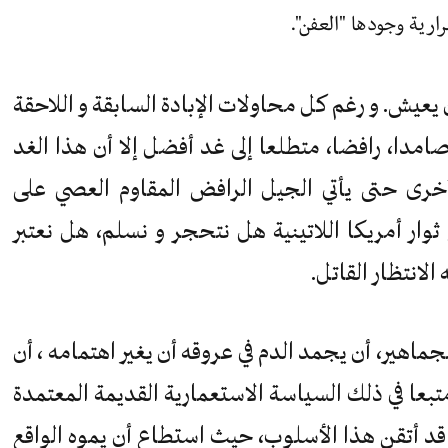
ارية وجودها "العفن".
ن يعيش. و رغم كل محاولات الإبادة السابقة و اللاحقة
امدا، رافضا، متطلعا إلى غد أفضل إلا أن هذا الغد
ره. فهل ننتظر 132 سنة أخرى حتى يأتي الجيل الرافض المقاوم العصي على
ثوار أمريكا اللاتينية هل نتحجر و نسلم، هل نعتبر
 الانتظار القاتل.
هير، أن يجمد الدم في عروقه أن يغير اهتمامه ، أن
متبعا في ذلك السياسة الاستعمارية القديمة المعتمدة
د أتقن هذا الأسلوب، حيث استطاع أن يموه الواقع