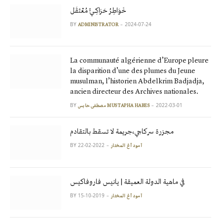
خَوَاطِرُ حَرَاكِـيٍّ مُعْتَقَل
BY
2024-07-24
ADMINISTRATOR
La communauté algérienne d’Europe pleure
la disparition d’une des plumes du Jeune
musulman, l’historien Abdelkrim Badjadja,
ancien directeur des Archives nationales.
BY
2022-03-01
مصطفى حابس MUSTAPHA HABES
مجزرة سركاجي،جريمة لا تسقط بالتقادم
BY
2022-02-22
آمود أغ المختار
في ماهية الدولة العميقة | يانيس فاروفاكيس
BY
2019-10-15
آمود أغ المختار