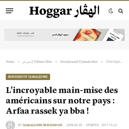
L’incroyable main-mise des américains sur notre pays : Arfaa rassek ya bba !
»
»
»
Home
منبر حر | Tribune libre
Benchenouf Djamaledine
BENCHENOUF DJAMALEDINE
L’incroyable main-mise des
américains sur notre pays :
Arfaa rassek ya bba !
BY
2008-04-28
UPDATED:
2017-10-22
DJAMALEDINE BENCHENOUF