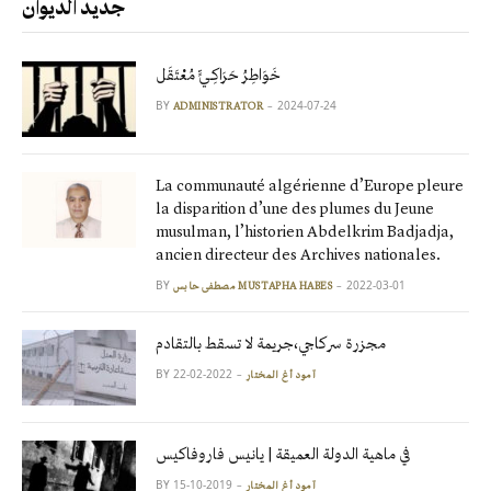
جديد الديوان
خَوَاطِرُ حَرَاكِـيٍّ مُعْتَقَل
BY
2024-07-24
ADMINISTRATOR
La communauté algérienne d’Europe pleure
la disparition d’une des plumes du Jeune
musulman, l’historien Abdelkrim Badjadja,
ancien directeur des Archives nationales.
BY
2022-03-01
مصطفى حابس MUSTAPHA HABES
مجزرة سركاجي،جريمة لا تسقط بالتقادم
BY
2022-02-22
آمود أغ المختار
في ماهية الدولة العميقة | يانيس فاروفاكيس
BY
2019-10-15
آمود أغ المختار