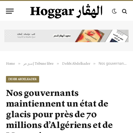
Nos gouvernants maintiennent un état de glacis pour près de 70 millions d’Algériens et de Marocains
»
»
»
Home
منبر حر | Tribune libre
Dehbi Abdelkader
DEHBI ABDELKADER
Nos gouvernants
maintiennent un état de
glacis pour près de 70
millions d’Algériens et de