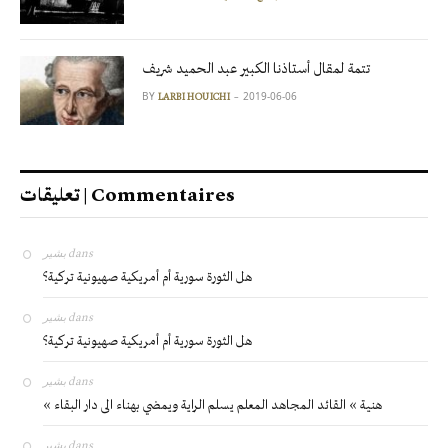
تتمة لمقال أستاذنا الكبير عبد الحميد شريف
BY
2019-06-06
LARBI HOUICHI
تعليقات | Commentaires
بشير
dans
هل الثورة سورية أم أمريكية صهيونية تركية؟
بشير
dans
هل الثورة سورية أم أمريكية صهيونية تركية؟
بشير
dans
« هنية » القائد المجاهد المعلم يسلم الراية ويمضي بهناء الى دار البقاء
بشير
dans