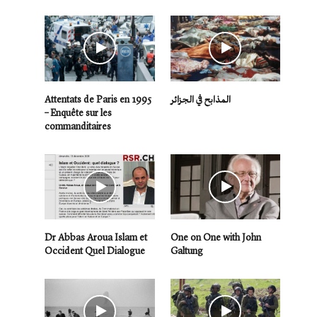
Attentats de Paris en 1995
المذابح في الجزائر
– Enquête sur les
commanditaires
Dr Abbas Aroua Islam et
One on One with John
Occident Quel Dialogue
Galtung