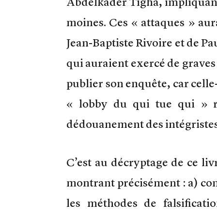
Abdelkader Tigha, impliquant
moines. Ces « attaques » aura
Jean-Baptiste Rivoire et de Pa
qui auraient exercé de graves
publier son enquête, car celle-
« lobby du qui tue qui » 
dédouanement des intégristes 
C’est au décryptage de ce li
montrant précisément : a) co
les méthodes de falsificati