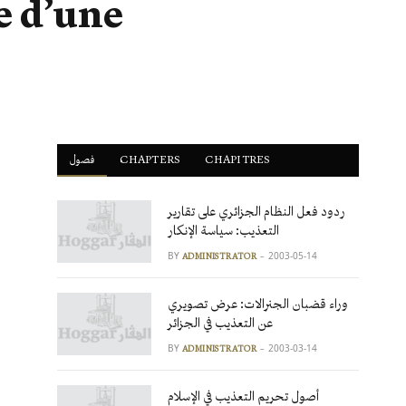
e d’une
فصول
ْCHAPTERS
CHAPITRES
ردود فعل النظام الجزائري على تقارير
التعذيب: سياسة الإنكار
BY
2003-05-14
ADMINISTRATOR
وراء قضبان الجنرالات: عرض تصويري
عن التعذيب في الجزائر
BY
2003-03-14
ADMINISTRATOR
أصول تحريم التعذيب في الإسلام