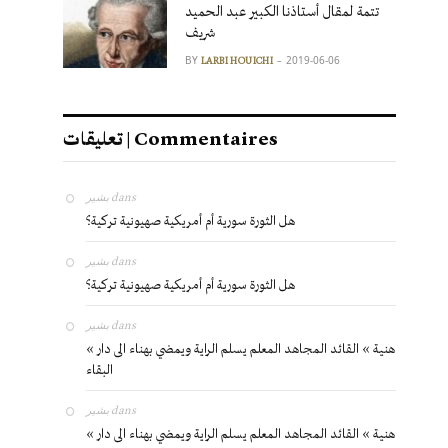
تتمة لمقال أستاذنا الكبير عبد الحميد
شريف
BY
2019-06-06
LARBI HOUICHI
تعليقات | Commentaires
بشير
dans
هل الثورة سورية أم أمريكية صهيونية تركية؟
بشير
dans
هل الثورة سورية أم أمريكية صهيونية تركية؟
بشير
dans
« هنية » القائد المجاهد المعلم يسلم الراية ويمضي بهناء الى دار
البقاء
بشير
dans
« هنية » القائد المجاهد المعلم يسلم الراية ويمضي بهناء الى دار