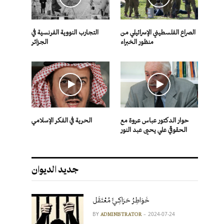
الصراع الفلسطيني الإسرائيلي من
التجارب النووية الفرنسية في
منظور الخبراء
الجزائر
حوار الدكتور عباس عروة مع
الحرية في الفكر الإسلامي
الحقوقي علي يحيى عبد النور
جديد الديوان
خَوَاطِرُ حَرَاكِـيٍّ مُعْتَقَل
BY
2024-07-24
ADMINISTRATOR