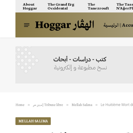
About
The Grand Erg
The
The Tass
Hoggar
Occidental
Tanezrouft
N’Ajjer P
الرئيسية | A
Le Huitième Mort de
»
»
»
Home
منبر حر | Tribune libre
Mellah Salima
MELLAH SALIMA