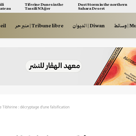
ili
Tiferine Dunes in the
Dust Storm in the northern
lateau
Tassili N’Ajjer
Sahara Desert
وسائط
الديوان | Diwan
منبر حر | Tribune libre
ccueil
 Tibhirine : décryptage d’une falsification