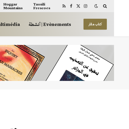
Hoggar
Tassili
Mountains
Frescoes
RSS
Facebook
X
Instagram
(Twitter)
أنشطة | Evènements
 | Multimédia
كتاب هڤار