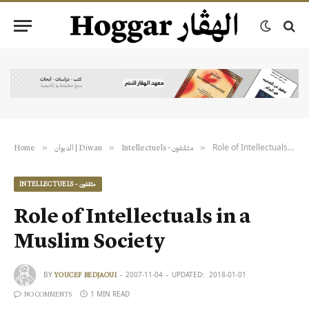
Role of Intellectuals in a Muslim Society
»
»
»
Home
الديوان | Diwan
Intellectuels - مثقفون
INTELLECTUELS - مثقفون
Role of Intellectuals in a
Muslim Society
BY
2007-11-04
UPDATED:
2018-01-01
YOUCEF BEDJAOUI
1 MIN READ
NO COMMENTS