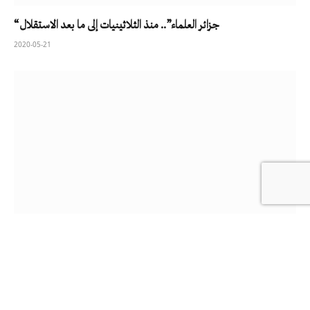
“جزائر العلماء”.. منذ الثلاثينيات إلى ما بعد الاستقلال
2020-05-21
أين تتجه الجزائر؟ محمد بوضياف Boudiaf Ou Va L’Algerie
2020-04-23