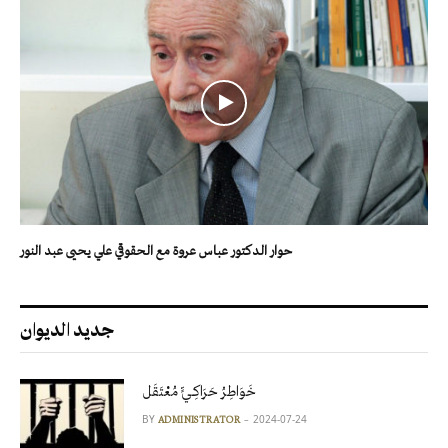
حوار الدكتور عباس عروة مع الحقوقي علي يحيى عبد النور
جديد الديوان
خَوَاطِرُ حَرَاكِـيٍّ مُعْتَقَل
BY
2024-07-24
ADMINISTRATOR