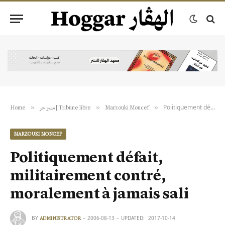
Politiquement défait, militairement contré, moralement à jamais sali
»
»
»
Home
منبر حر | Tribune libre
Marzouki Moncef
MARZOUKI MONCEF
Politiquement défait,
militairement contré,
moralement à jamais sali
BY
2006-08-13
UPDATED:
2017-10-14
ADMINISTRATOR