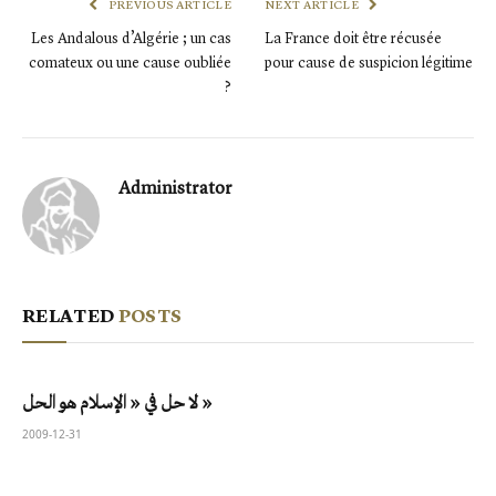
PREVIOUS ARTICLE
NEXT ARTICLE
Les Andalous d’Algérie ; un cas
La France doit être récusée
comateux ou une cause oubliée
pour cause de suspicion légitime
?
Administrator
RELATED
POSTS
لا حل في « الإسلام هو الحل »
2009-12-31