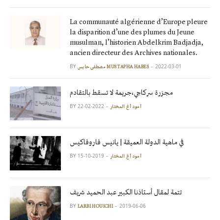
La communauté algérienne d’Europe pleure
la disparition d’une des plumes du Jeune
musulman, l’historien Abdelkrim Badjadja,
ancien directeur des Archives nationales.
BY
2022-03-01
مصطفى حابس MUSTAPHA HABES
مجزرة سركاجي،جريمة لا تسقط بالتقادم
BY
2022-02-22
آمود أغ المختار
في ماهية الدولة العميقة | يانيس فاروفاكيس
BY
2019-10-15
آمود أغ المختار
تتمة لمقال أستاذنا الكبير عبد الحميد شريف
BY
2019-06-06
LARBI HOUICHI