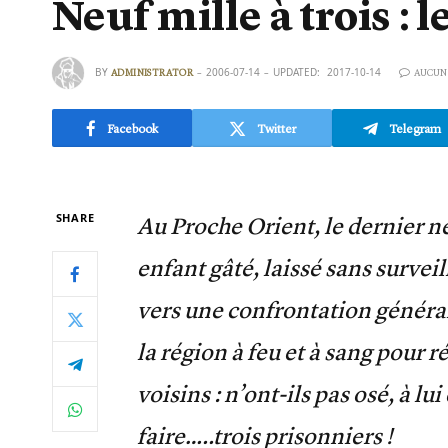
Neuf mille à trois : l
BY
2006-07-14
UPDATED:
2017-10-14
ADMINISTRATOR
AUCUN
Facebook
Twitter
Telegram
SHARE
Au Proche Orient, le dernier n
enfant gâté, laissé sans survei
vers une confrontation général
la région à feu et à sang pour ré
voisins : n’ont-ils pas osé, à lu
faire…..trois prisonniers !