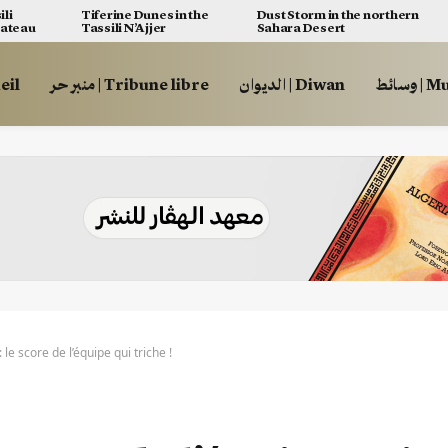
ili
Tiferine Dunes in the
Dust Storm in the northern
lateau
Tassili N’Ajjer
Sahara Desert
وسائط
الديوان | Diwan
منبر حر | Tribune libre
ccueil
: le score de l’équipe qui triche !