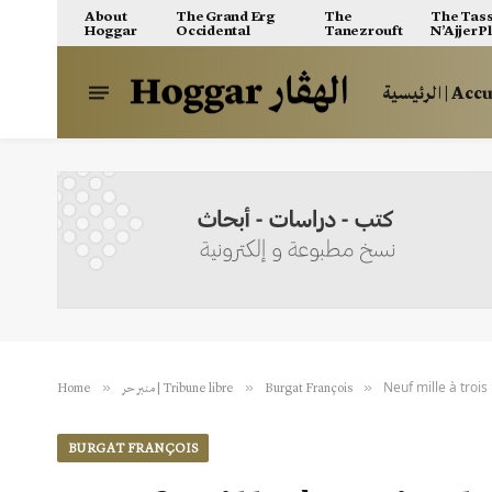
About
The Grand Erg
The
The Tass
Hoggar
Occidental
Tanezrouft
N’Ajjer P
الرئيسية | A
Neuf mille à trois 
»
»
»
Home
منبر حر | Tribune libre
Burgat François
BURGAT FRANÇOIS