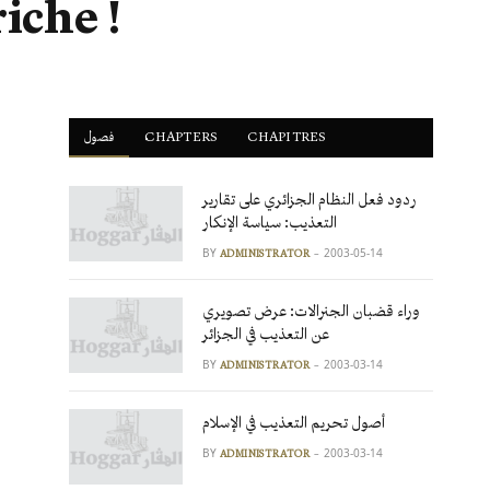
riche !
فصول
ْCHAPTERS
CHAPITRES
ردود فعل النظام الجزائري على تقارير
التعذيب: سياسة الإنكار
BY
2003-05-14
ADMINISTRATOR
وراء قضبان الجنرالات: عرض تصويري
عن التعذيب في الجزائر
BY
2003-03-14
ADMINISTRATOR
أصول تحريم التعذيب في الإسلام
BY
2003-03-14
ADMINISTRATOR