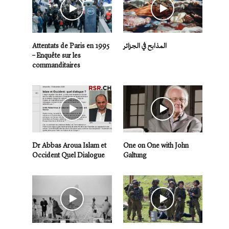
Attentats de Paris en 1995
المذابح في الجزائر
– Enquête sur les
commanditaires
Dr Abbas Aroua Islam et
One on One with John
Occident Quel Dialogue
Galtung