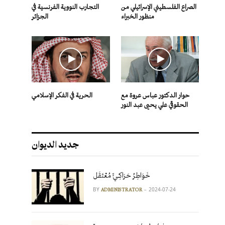
الصراع الفلسطيني الإسرائيلي من
التجارب النووية الفرنسية في
منظور الخبراء
الجزائر
حوار الدكتور عباس عروة مع
الحرية في الفكر الإسلامي
الحقوقي علي يحيى عبد النور
جديد الديوان
خَوَاطِرُ حَرَاكِـيٍّ مُعْتَقَل
BY
2024-07-24
ADMINISTRATOR