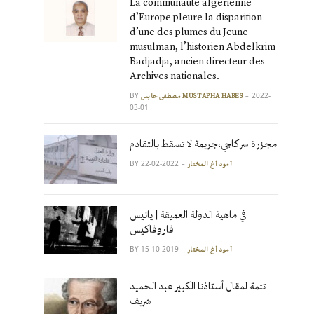
La communauté algérienne
d’Europe pleure la disparition
d’une des plumes du Jeune
musulman, l’historien Abdelkrim
Badjadja, ancien directeur des
Archives nationales.
BY
2022-
مصطفى حابس MUSTAPHA HABES
03-01
مجزرة سركاجي،جريمة لا تسقط بالتقادم
BY
2022-02-22
آمود أغ المختار
في ماهية الدولة العميقة | يانيس
فاروفاكيس
BY
2019-10-15
آمود أغ المختار
تتمة لمقال أستاذنا الكبير عبد الحميد
شريف