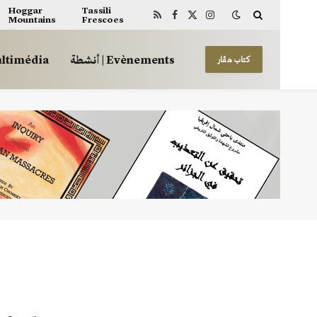
Hoggar
Tassili
Mountains
Frescoes
RSS
Facebook
X
Instagram
(Twitter)
أنشطة | Evènements
 | Multimédia
كتاب هڤار