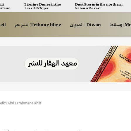
ili
Tiferine Dunes in the
Dust Storm in the northern
lateau
Tassili N’Ajjer
Sahara Desert
وسائط
الديوان | Diwan
منبر حر | Tribune libre
ccueil
eikh Abd Errahmane Khlif