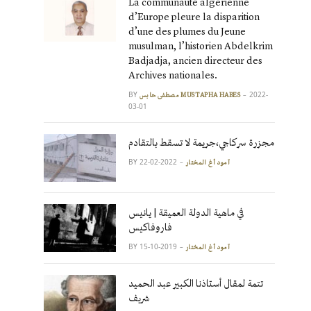
La communauté algérienne
d’Europe pleure la disparition
d’une des plumes du Jeune
musulman, l’historien Abdelkrim
Badjadja, ancien directeur des
Archives nationales.
BY
2022-
مصطفى حابس MUSTAPHA HABES
03-01
مجزرة سركاجي،جريمة لا تسقط بالتقادم
BY
2022-02-22
آمود أغ المختار
في ماهية الدولة العميقة | يانيس
فاروفاكيس
BY
2019-10-15
آمود أغ المختار
تتمة لمقال أستاذنا الكبير عبد الحميد
شريف