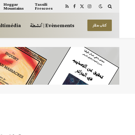
Hoggar
Tassili
Mountains
Frescoes
RSS
Facebook
X
Instagram
(Twitter)
أنشطة | Evènements
 | Multimédia
كتاب هڤار