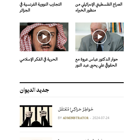
الصراع الفلسطيني الإسرائيلي من
التجارب النووية الفرنسية في
منظور الخبراء
الجزائر
حوار الدكتور عباس عروة مع
الحرية في الفكر الإسلامي
الحقوقي علي يحيى عبد النور
جديد الديوان
خَوَاطِرُ حَرَاكِـيٍّ مُعْتَقَل
BY
2024-07-24
ADMINISTRATOR