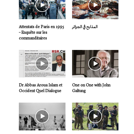
Attentats de Paris en 1995
المذابح في الجزائر
– Enquête sur les
commanditaires
Dr Abbas Aroua Islam et
One on One with John
Occident Quel Dialogue
Galtung