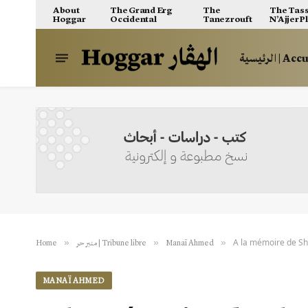
About
The Grand Erg
The
The Tass
Hoggar
Occidental
Tanezrouft
N’Ajjer P
الرئيسية | A
A la mémoire de Sh
»
»
»
Home
منبر حر | Tribune libre
Manaï Ahmed
MANAÏ AHMED