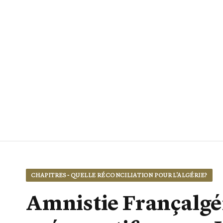
CHAPITRES - QUELLE RÉCONCILIATION POUR L'ALGÉRIE?
Amnistie Françalgér