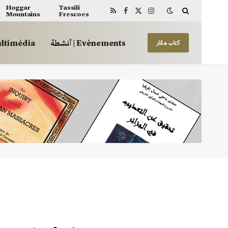
Hoggar
Tassili
Mountains
Frescoes
RSS
Facebook
X
Instagram
(Twitter)
 | Multimédia
أنشطة | Evènements
كتاب هڤار