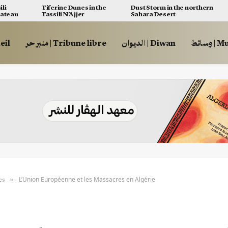
ili
Tiferine Dunes in the
Dust Storm in the northern
lateau
Tassili N’Ajjer
Sahara Desert
وسائط
الديوان | Diwan
منبر حر | Tribune libre
ccueil
L’Union Européenne et les Massacres en Algérie
»
es