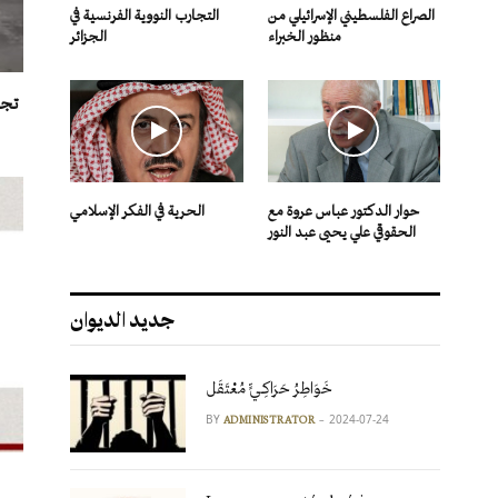
الصراع الفلسطيني الإسرائيلي من
التجارب النووية الفرنسية في
منظور الخبراء
الجزائر
تجا
حوار الدكتور عباس عروة مع
الحرية في الفكر الإسلامي
الحقوقي علي يحيى عبد النور
جديد الديوان
خَوَاطِرُ حَرَاكِـيٍّ مُعْتَقَل
BY
2024-07-24
ADMINISTRATOR