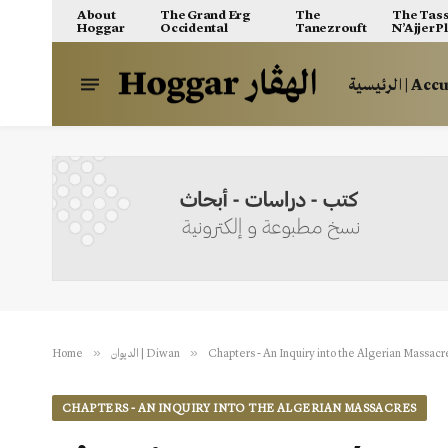
About
The Grand Erg
The
The Tass
Hoggar
Occidental
Tanezrouft
N’Ajjer P
الرئيسية | A
»
»
Home
الديوان | Diwan
Chapters - An Inquiry into the Algerian Massacr
CHAPTERS - AN INQUIRY INTO THE ALGERIAN MASSACRES