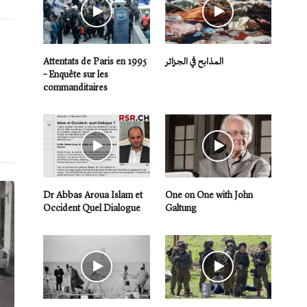
Attentats de Paris en 1995
المذابح في الجزائر
– Enquête sur les
commanditaires
Dr Abbas Aroua Islam et
One on One with John
Occident Quel Dialogue
Galtung