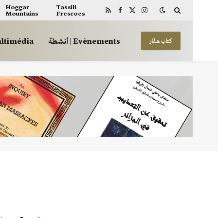
Hoggar
Tassili
Mountains
Frescoes
RSS
Facebook
X
Instagram
(Twitter)
أنشطة | Evènements
 | Multimédia
كتاب هڤار