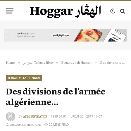
Des divisions de l’armée algérienne…
»
»
»
Home
منبر حر | Tribune libre
Bouabdellah Hassen
BOUABDELLAH HASSEN
Des divisions de l’armée
algérienne…
BY
1999-04-01
UPDATED:
2017-10-07
ADMINISTRATOR
20 MINS READ
AUCUN COMMENTAIRE