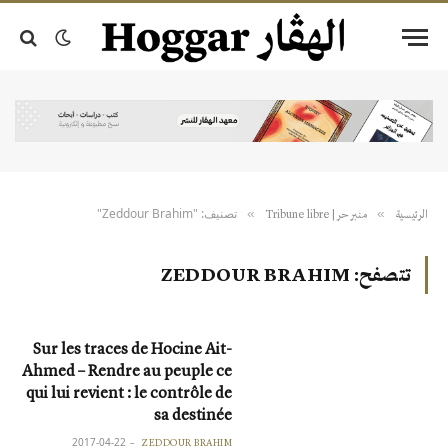
تصنيف: "Zeddour Brahim"
»
»
الرئيسية
منبر حر | Tribune libre
تتصفح:
ZEDDOUR BRAHIM
Sur les traces de Hocine Ait-
Ahmed – Rendre au peuple ce
qui lui revient : le contrôle de
sa destinée
2017-04-22
ZEDDOUR BRAHIM