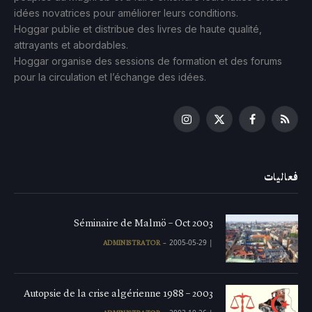
idées novatrices pour améliorer leurs conditions.
Hoggar publie et distribue des livres de haute qualité,
attrayants et abordables.
Hoggar organise des sessions de formation et des forums
pour la circulation et l’échange des idées.
Instagram
Facebook
X
RSS
(Twitter)
فعاليات
Séminaire de Malmö – Oct 2003
2005-05-29
|
ADMINISTRATOR
Autopsie de la crise algérienne 1988 – 2003