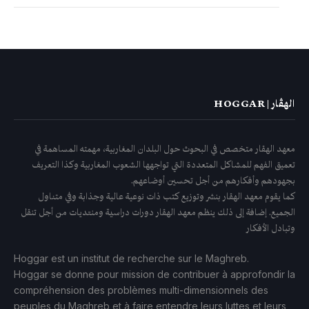
الهڤار | HOGGAR
معهد الهقار متخصص في البحوث حول البلدان المغاربية، مهمته المساهمة في
تعميق الفهم للمشاكل المتعددة التي تواجهها الشعوب المغاربية وكذا التعريف
بجهودهم وأفكارهم من أجل تحسين أوضاعهم.
كما يقوم معهد الهقار بنشر وتوزيع كتب ذات نوعية عالية وجذابة وفي متناول
الجميع. إضافة إلى ذلك ينظم معهد الهقار دورات دراسية ومنتديات من أجل تنقل
وتبادل الأفكار
Hoggar est un institut de recherche sur le Maghreb.
Hoggar se donne pour mission de contribuer à approfondir la
compréhension des problèmes multi-dimensionnels des
peuples du Maghreb et à faire entendre leurs luttes et leurs