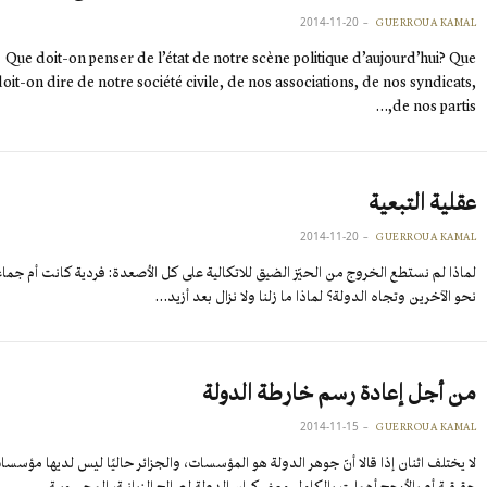
2014-11-20
GUERROUA KAMAL
Que doit-on penser de l’état de notre scène politique d’aujourd’hui? Que
doit-on dire de notre société civile, de nos associations, de nos syndicats,
de nos partis,…
عقلية التبعية
2014-11-20
GUERROUA KAMAL
لماذا لم نستطع الخروج من الحيّز الضيق للاتكالية على كل الأصعدة: فردية كانت أم جماع
نحو الآخرين وتجاه الدولة؟ لماذا ما زلنا ولا نزال بعد أزيد…
من أجل إعادة رسم خارطة الدولة
2014-11-15
GUERROUA KAMAL
لا يختلف اثنان إذا قالا أنّ جوهر الدولة هو المؤسسات، والجزائر حاليًا ليس لديها مؤسسا
حقيقية أو بالأرجح أهملت بالكامل معنى كيان الدولة لصالح الزبانية، المحسوبية…