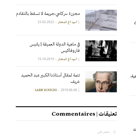
مجزرة سركاجي،جريمة لا تسقط بالتقادم
2022-02-22
|
آمود أغ المختار
في ماهية الدولة العميقة | يانيس
فاروفاكيس
2019-10-15
|
آمود أغ المختار
تتمة لمقال أستاذنا الكبير عبد الحميد
ية،
شريف
2019-06-06
|
LARBI HOUICHI
تعليقات | Commentaires
ت
بشير
على