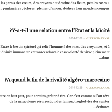
ur les parois des cœurs, des crayons ont dessiné des fleurs, pétales roses
; printanières ; écloses ; pleines d’amour, dédiées à un monde incompris…
Y-a-t-il une relation entre l’Etat et la laïcité?
2014-12-29
GUERROUA KAMAL
Entre le besoin spirituel qui relie l’homme à des rites, des croyances, et à
 divinité immanente et transcendantale et sa volonté de vivre pleinement
dans…
A quand la fin de la rivalité algéro-marocaine?
2014-12-29
GUERROUA KAMAL
titre en haut peut, pour certains, prêter à rire. Car c’est comme si l’on rêve
de la miraculeuse résurrection des fameux troglodytes des saintes
écritures…