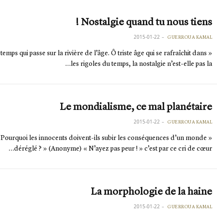
Nostalgie quand tu nous tiens !
2015-01-22
GUERROUA KAMAL
Ô temps qui passe sur la rivière de l’âge. Ô triste âge qui se rafraîchit dans
les rigoles du temps, la nostalgie n’est-elle pas la…
Le mondialisme, ce mal planétaire
2015-01-22
GUERROUA KAMAL
« Pourquoi les innocents doivent-ils subir les conséquences d’un monde
déréglé ? » (Anonyme) « N’ayez pas peur ! » c’est par ce cri de cœur…
La morphologie de la haine
2015-01-22
GUERROUA KAMAL