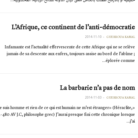
L’Afrique, ce continent de l’anti-démocratie
2014-11-10
GUERROUA KAMAL
Infamante est l’actualité effervescente de cette Afrique qui ne se relève
jamais de sa descente aux enfers, toujours assise au bord de l’abîme ;
éplorée comme…
La barbarie n’a pas de nom
2014-11-03
GUERROUA KAMAL
«Je suis homme et rien de ce qui est humain ne m’est étranger» (Héraclite,
-480 AV J.C, philosophe grec) J’aurai presque fini cette chronique lorsque
j’ai…