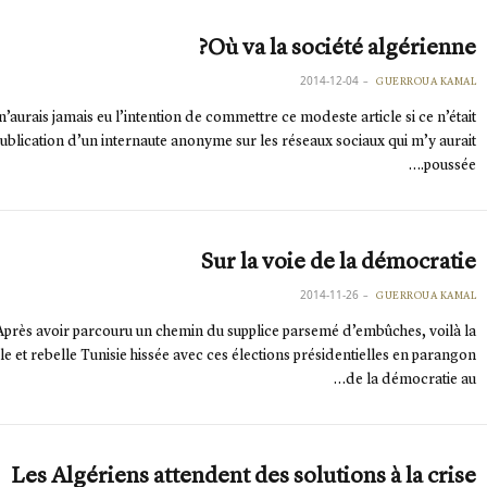
Où va la société algérienne?
2014-12-04
GUERROUA KAMAL
 n’aurais jamais eu l’intention de commettre ce modeste article si ce n’était
publication d’un internaute anonyme sur les réseaux sociaux qui m’y aurait
poussée.…
Sur la voie de la démocratie
2014-11-26
GUERROUA KAMAL
Après avoir parcouru un chemin du supplice parsemé d’embûches, voilà la
le et rebelle Tunisie hissée avec ces élections présidentielles en parangon
de la démocratie au…
Les Algériens attendent des solutions à la crise