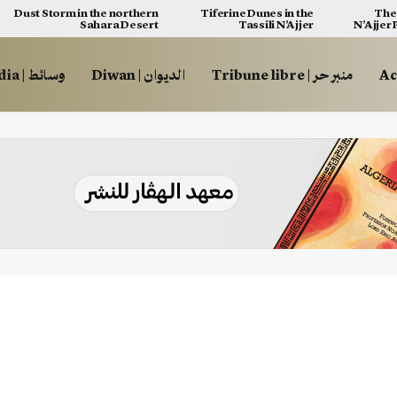
Dust Storm in the northern
Tiferine Dunes in the
The 
Sahara Desert
Tassili N’Ajjer
N’Ajjer
منبر حر | Tribune libre
الديوان | Diwan
وسائط | Multimédia