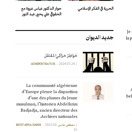
الحرية في الفكر الإسلامي
حوار الدكتور عباس عروة مع
الحقوقي علي يحيى عبد النور
Je
جديد الديوان
la 
خَوَاطِرُ حَرَاكِـيٍّ مُعْتَقَل
2024-07-24
|
ADMINISTRATOR
La communauté algérienne
d’Europe pleure la disparition
bel
d’une des plumes du Jeune
musulman, l’historien Abdelkrim
Badjadja, ancien directeur des
Archives nationales.
2022-03-
|
مصطفى حابس MUSTAPHA HABES
01