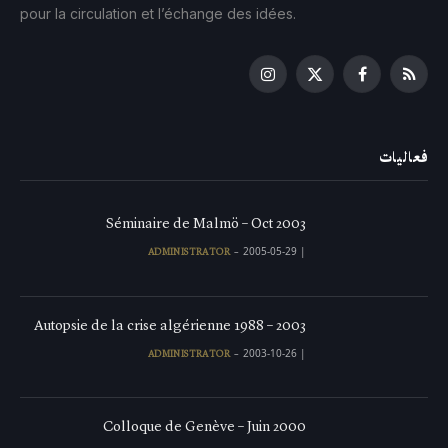
pour la circulation et l’échange des idées.
Instagram
Facebook
X
RSS
(Twitter)
فعاليات
Séminaire de Malmö – Oct 2003
2005-05-29
|
ADMINISTRATOR
Autopsie de la crise algérienne 1988 – 2003
2003-10-26
|
ADMINISTRATOR
Colloque de Genève – Juin 2000