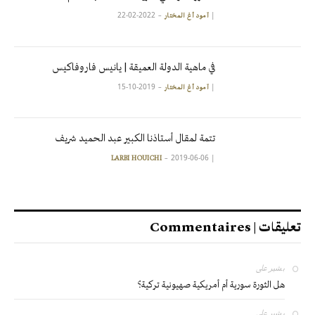
2022-02-22
|
آمود أغ المختار
في ماهية الدولة العميقة | يانيس فاروفاكيس
2019-10-15
|
آمود أغ المختار
تتمة لمقال أستاذنا الكبير عبد الحميد شريف
2019-06-06
|
LARBI HOUICHI
تعليقات | Commentaires
بشير
على
هل الثورة سورية أم أمريكية صهيونية تركية؟
بشير
على