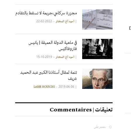
مجزرة سركاجي،جريمة لا تسقط بالتقادم
2022-02-22
|
آمود أغ المختار
D
في ماهية الدولة العميقة | يانيس
فاروفاكيس
2019-10-15
|
آمود أغ المختار
تتمة لمقال أستاذنا الكبير عبد الحميد
شريف
2019-06-06
|
LARBI HOUICHI
تعليقات | Commentaires
بشير
على