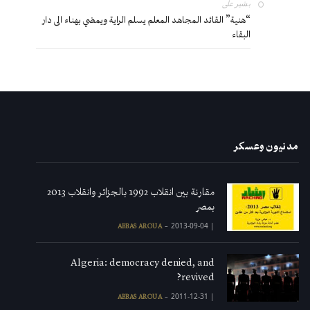
بشير
على
“هنية” القائد المجاهد المعلم يسلم الراية ويمضي بهناء الى دار
البقاء
مدنيون وعسكر
مقارنة بين انقلاب 1992 بالجزائر وانقلاب 2013
بمصر
2013-09-04
|
ABBAS AROUA
Algeria: democracy denied, and
revived?
2011-12-31
|
ABBAS AROUA