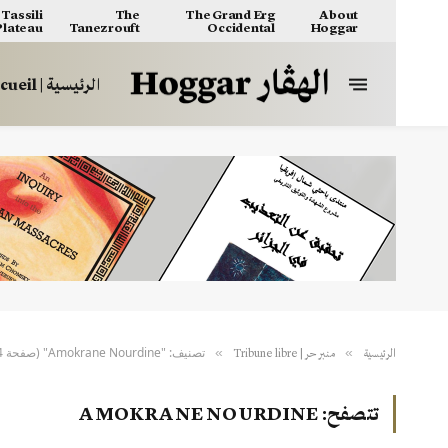
Tassili
The
The Grand Erg
About
 Plateau
Tanezrouft
Occidental
Hoggar
الرئيسية | Accueil
تصنيف: "Amokrane Nourdine" (صفحة 4)
»
»
الرئيسية
منبر حر | Tribune libre
تتصفح:
AMOKRANE NOURDINE