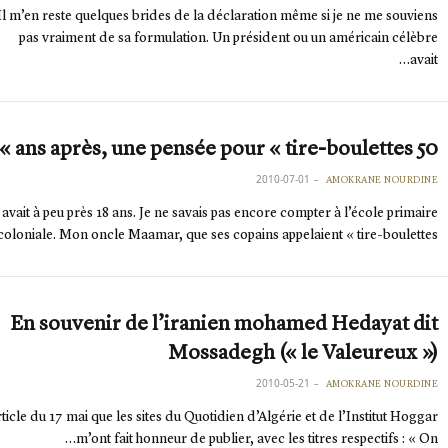
Il m’en reste quelques brides de la déclaration même si je ne me souviens
pas vraiment de sa formulation. Un président ou un américain célèbre
avait…
50 ans après, une pensée pour « tire-boulettes »
2010-07-01
AMOKRANE NOURDINE
l avait à peu près 18 ans. Je ne savais pas encore compter à l’école primaire
coloniale. Mon oncle Maamar, que ses copains appelaient « tire-boulettes…
En souvenir de l’iranien mohamed Hedayat dit
Mossadegh (« le Valeureux »)
2010-05-21
AMOKRANE NOURDINE
rticle du 17 mai que les sites du Quotidien d’Algérie et de l’Institut Hoggar
m’ont fait honneur de publier, avec les titres respectifs : « On…