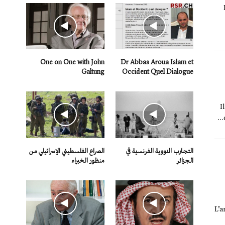
One on One with John
Dr Abbas Aroua Islam et
Galtung
Occident Quel Dialogue
I
التجارب النووية الفرنسية في
الصراع الفلسطيني الإسرائيلي من
الجزائر
منظور الخبراء
L’a