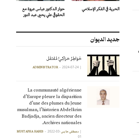
الحرية في الفكر الإسلامي
حوار الدكتور عباس عروة مع
الحقوقي علي يحيى عبد النور
جديد الديوان
خَوَاطِرُ حَرَاكِـيٍّ مُعْتَقَل
2024-07-24
|
ADMINISTRATOR
La communauté algérienne
d’Europe pleure la disparition
d’une des plumes du Jeune
musulman, l’historien Abdelkrim
Badjadja, ancien directeur des
Archives nationales.
2022-03-
|
مصطفى حابس MUSTAPHA HABES
01