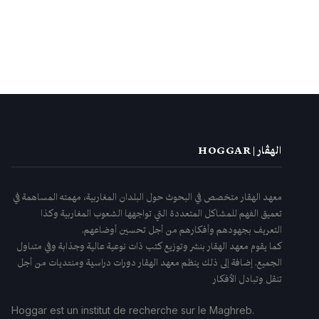
الهڤار | HOGGAR
معهد الهقار متخصص في البحوث حول البلدان المغاربية، مهمته المساهمة في
تعميق الفهم للمشاكل المتعددة التي تواجهها الشعوب المغاربية وكذا
التعريف بجهودهم وأفكارهم من أجل تحسين أوضاعهم.
كما يقوم معهد الهقار بنشر وتوزيع كتب ذات نوعية عالية وجذابة وفي متناول
الجميع. إضافة إلى ذلك ينظم معهد الهقار دورات دراسية ومنتديات من أجل
تنقل وتبادل الأفكار
Hoggar est un institut de recherche sur le Maghreb.