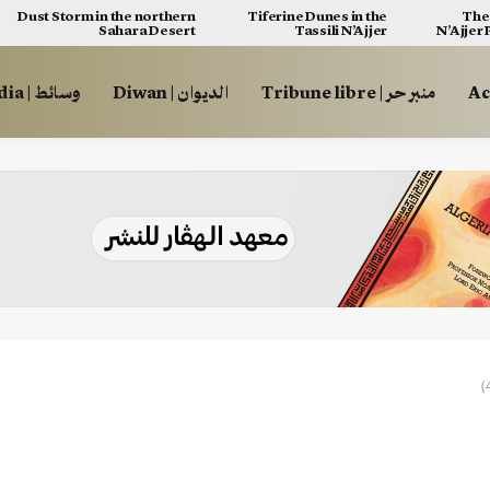
Dust Storm in the northern
Tiferine Dunes in the
The 
Sahara Desert
Tassili N’Ajjer
N’Ajjer
منبر حر | Tribune libre
الديوان | Diwan
وسائط | Multimédia