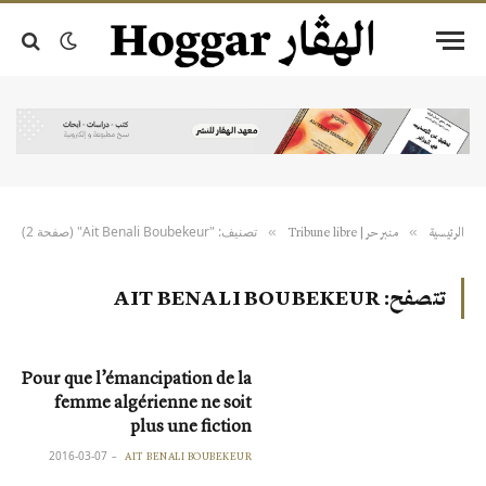
تصنيف: "Ait Benali Boubekeur" (صفحة 2)
»
»
الرئيسية
منبر حر | Tribune libre
تتصفح:
AIT BENALI BOUBEKEUR
Pour que l’émancipation de la
femme algérienne ne soit
plus une fiction
2016-03-07
AIT BENALI BOUBEKEUR