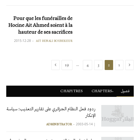
Pour que les funérailles de
Hocine Ait Ahmed soient à la
hauteur de ses sacrifices
2015-12-28
AIT BENALI BOUBEKEUR
السابقة
التالية
…
19
4
3
2
1
فصول
ْCHAPTERS
CHAPITRES
ردود فعل النظام الجزائري على تقارير التعذيب: سياسة
الإنكار
2003-05-14
|
ADMINISTRATOR