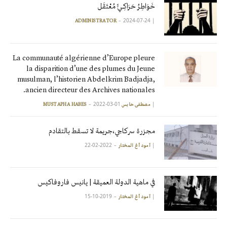
خَوَاطِرُ حَرَاكِـيٍّ مُعْتَقَل
2024-07-24
|
ADMINISTRATOR
La communauté algérienne d’Europe pleure
la disparition d’une des plumes du Jeune
musulman, l’historien Abdelkrim Badjadja,
ancien directeur des Archives nationales.
2022-03-01
|
مصطفى حابس MUSTAPHA HABES
مجزرة سركاجي،جريمة لا تسقط بالتقادم
2022-02-22
|
آمود أغ المختار
في ماهية الدولة العميقة | يانيس فاروفاكيس
2019-10-15
|
آمود أغ المختار