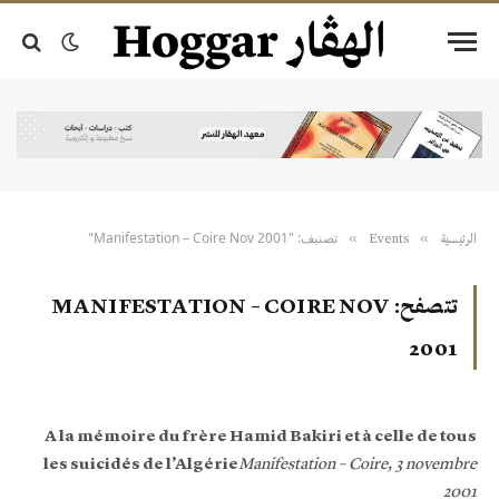
تصنيف: "Manifestation – Coire Nov 2001"
»
»
الرئيسية
Events
تتصفح:
MANIFESTATION – COIRE NOV
2001
A la mémoire du frère Hamid Bakiri et à celle de tous
les suicidés de l’Algérie
Manifestation – Coire, 3 novembre
2001