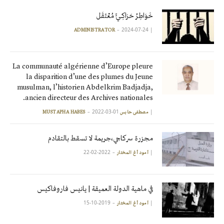
خَوَاطِرُ حَرَاكِـيٍّ مُعْتَقَل
2024-07-24
|
ADMINISTRATOR
La communauté algérienne d’Europe pleure
la disparition d’une des plumes du Jeune
musulman, l’historien Abdelkrim Badjadja,
ancien directeur des Archives nationales.
2022-03-01
|
مصطفى حابس MUSTAPHA HABES
مجزرة سركاجي،جريمة لا تسقط بالتقادم
2022-02-22
|
آمود أغ المختار
في ماهية الدولة العميقة | يانيس فاروفاكيس
2019-10-15
|
آمود أغ المختار