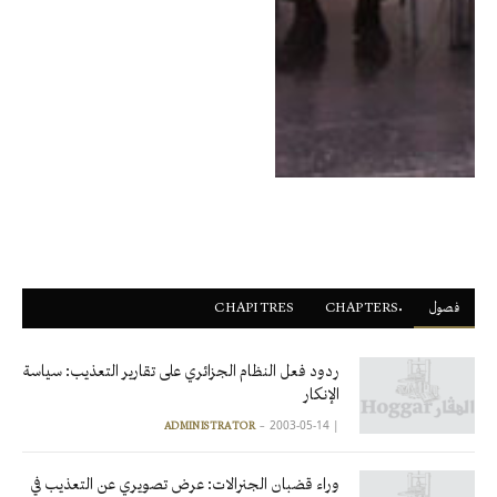
فصول
ْCHAPTERS
CHAPITRES
ردود فعل النظام الجزائري على تقارير التعذيب: سياسة
الإنكار
2003-05-14
|
ADMINISTRATOR
وراء قضبان الجنرالات: عرض تصويري عن التعذيب في