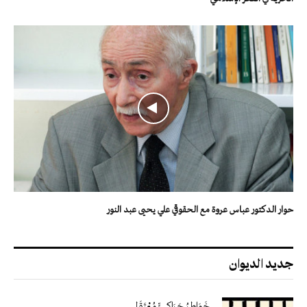
حوار الدكتور عباس عروة مع الحقوقي علي يحيى عبد النور
جديد الديوان
خَوَاطِرُ حَرَاكِـيٍّ مُعْتَقَل