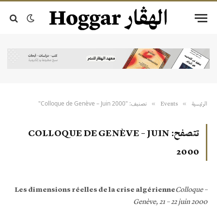
تصنيف: "Colloque de Genève – Juin 2000"
»
»
الرئيسية
Events
تتصفح:
COLLOQUE DE GENÈVE – JUIN
2000
Les dimensions réelles de la crise algérienne
Colloque –
Genève, 21 – 22 juin 2000